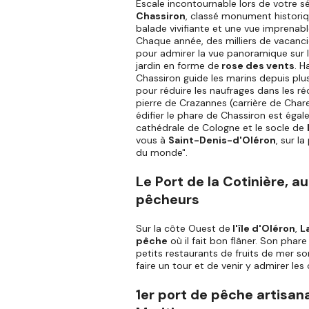
Escale incontournable lors de votre séj
Chassiron
, classé monument histori
balade vivifiante et une vue imprenab
Chaque année, des milliers de vacanc
pour admirer la vue panoramique sur l'
jardin en forme de
rose des vents
. H
Chassiron guide les marins depuis plus 
pour réduire les naufrages dans les réc
pierre de Crazannes (carrière de Char
édifier le phare de Chassiron est éga
cathédrale de Cologne et le socle de
vous à
Saint-Denis-d'Oléron
, sur l
du monde".
Le Port de la Cotinière, a
pêcheurs
Sur la côte Ouest de
l'île d'Oléron
,
L
pêche
où il fait bon flâner. Son phare
petits restaurants de fruits de mer s
faire un tour et de venir y admirer les
1er port de pêche artisa