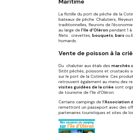
Maritime
La flotille du port de pêche de la Co
bateaux de pêche. Chalutiers, fileyeurs
traditionnelles, fleurons de l'économi
au large de
l'île d'Oléron
pendant 1 à 
filets : crevettes,
bouquets
,
bars
ou
l
homards.
Vente de poisson à la cri
Du chalutier aux étals des
marchés de
Sitôt pêchés, poissons et crustacés s
sur le port de la Cotinière. Ces produi
retrouvent également au menu des rest
visites guidées de la criée
sont orga
de tourisme de l'île d'Oléron.
Certains campings de
l'Association
remettront un passeport avec des offr
partenaires touristiques et sites de lois