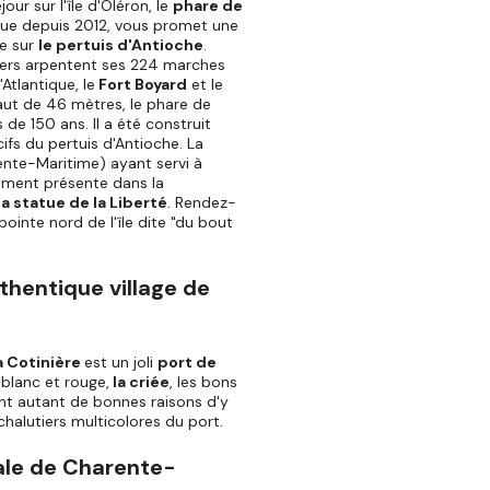
our sur l'île d'Oléron, le
phare de
que depuis 2012, vous promet une
le sur
le pertuis d'Antioche
.
iers arpentent ses 224 marches
Atlantique, le
Fort Boyard
et le
aut de 46 mètres, le phare de
de 150 ans. Il a été construit
ifs du pertuis d'Antioche. La
ente-Maritime) ayant servi à
lement présente dans la
la statue de la Liberté
. Rendez-
a pointe nord de l'île dite "du bout
uthentique village de
a Cotinière
est un joli
port de
 blanc et rouge,
la criée
, les bons
ont autant de bonnes raisons d'y
 chalutiers multicolores du port.
nale de Charente-