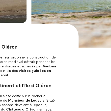
d'Oléron
helieu
ordonne la construction de
ancien médiéval détruit pendant les
 renforcée et achevée par
Vauban
ibre mais des
visites guidées en
 août.
inent et l'île d'Oléron
il a été édifié sur le rocher du
re de
Monsieur de Louvois
. Situé
es canons devaient à l'époque,
e du Château d'Oléron
, en face,