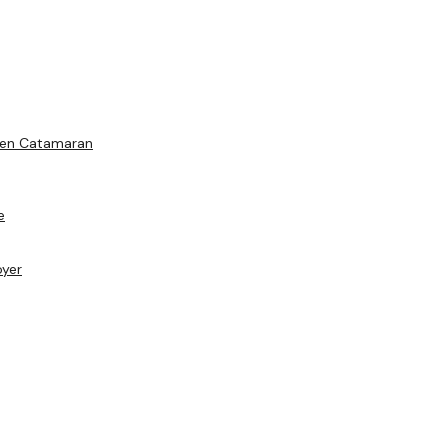
s en Catamaran
e
oyer