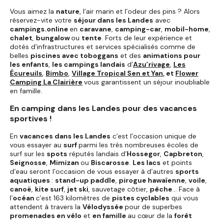
Vous aimez la
nature
, l’air marin et l’odeur des pins ? Alors
réservez-vite votre
séjour dans les Landes
avec
campings.online
en
caravane
,
camping-car
,
mobil-home
,
chalet
,
bungalow
ou
tente
. Forts de leur expérience et
dotés d’infrastructures et services spécialisés comme de
belles
piscines avec toboggans
et des
animations pour
les enfants
,
les campings landais
d’
Azu’rivage
,
Les
Écureuils
,
Bimbo
,
Village Tropical Sen et Yan
, et
Flower
Camping La Clairière
vous garantissent un séjour inoubliable
en famille.
En camping dans les Landes pour des vacances
sportives !
En
vacances dans les Landes
c’est l’occasion unique de
vous essayer au
surf
parmi les très nombreuses écoles de
surf sur les
spots
réputés landais d’
Hossegor
,
Capbreton
,
Seignosse
,
Mimizan
ou
Biscarosse
.
Les lacs
et points
d’eau seront l’occasion de vous essayer à d’autres
sports
aquatiques
:
stand-up paddle
,
pirogue hawaïenne
,
voile
,
canoë
,
kite surf
,
jet ski
, sauvetage côtier,
pêche
… Face à
l’
océan
c’est 163 kilomètres de
pistes cyclables
qui vous
attendent à travers la
Vélodyssée
pour de superbes
promenades en vélo
et
en famille
au cœur de la
forêt