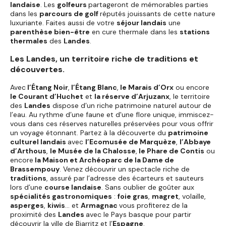
landaise
. Les
golfeurs
partageront de mémorables parties
dans les
parcours de golf
réputés jouissants de cette nature
luxuriante. Faites aussi de votre
séjour landais
une
parenthèse bien-être
en cure thermale dans les
stations
thermales
des
Landes
.
Les Landes, un territoire riche de traditions et
découvertes.
Avec
l’Étang Noir
,
l’Étang Blanc
,
le Marais d’Orx
ou encore
le Courant d’Huchet
et
la réserve d’Arjuzanx
, le territoire
des
Landes
dispose d’un riche patrimoine naturel autour de
l’eau. Au rythme d’une faune et d'une flore unique, immiscez-
vous dans ces réserves naturelles préservées pour vous offrir
un voyage étonnant. Partez à la découverte du
patrimoine
culturel landais
avec
l’Ecomusée de Marquèze
,
l’Abbaye
d’Arthous
,
le Musée de la Chalosse
,
le Phare de Contis
ou
encore
la Maison et Archéoparc de la Dame de
Brassempouy
. Venez découvrir un spectacle riche de
traditions
, assuré par l’adresse des écarteurs et sauteurs
lors d’une
course landaise
. Sans oublier de goûter aux
spécialités gastronomiques
:
foie gras
,
magret
, volaille,
asperges
,
kiwis
… et
Armagnac
vous profiterez de la
proximité des
Landes
avec le Pays basque pour partir
découvrir la ville de Biarritz et l’
Espagne
.