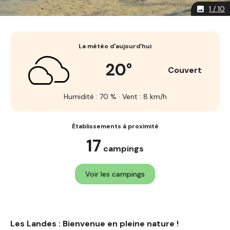
1 / 10
image
La météo d'aujourd'hui
20°
Couvert
Humidité : 70 % · Vent : 8 km/h
Établissements à proximité
17
campings
Voir les campings
Les Landes : Bienvenue en pleine nature !