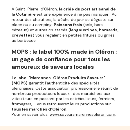
À
Saint-Pierre-d'Oléron
,
la criée du port artisanal de
la Cotinière
est une expérience à ne pas manquer ! Au
retour des chalutiers, la pêche du jour se déguste sur
place ou au camping.
Poissons frais
(sols, bars,
céteaux) et autres crustacés (
langoustines
,
homards,
crevettes
) vous régalent en petites fritures ou grillés
au barbecue.
MOPS : le label 100% made in Oléron :
un gage de confiance pour tous les
amoureux de saveurs locales
Le label "Marennes-Oléron Produits Saveurs"
(MOPS)
garantit l'authenticité des spécialités
oléronaises. Cette association professionnelle réunit de
nombreux producteurs locaux : des maraîchers aux
viticulteurs en passant par les ostréïculteurs, fermiers,
fromagers,.... vous retrouverez leurs productions sur
tous les marchés d'Oléron
.
Pour en savoir plus,
www.saveursmarennesoleron.com
.