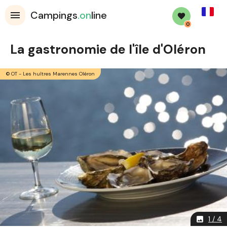
French
Campings
.on
line
0
La gastronomie de l'île d'Oléron
© OT - Les huîtres Marennes Oléron
1 / 4
image