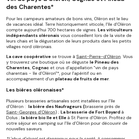
des Charentes*
Pour les campeurs amateurs de bons vins, Oléron est le lieu
de vacances idéal. Terre historiquement viticole, l'île d'Oléron
compte aujourd'hui 700 hectares de vignes.
Les viticulteurs
indépendants oléronais
vous conseillent lors de la visite de
leurs chais et la dégustation de leurs produits dans les petits
villages nord oléronais.
La cave coopérative
se trouve à
Saint-Pierre-d'Oléron
. Vous
y trouverez une boutique où se déguste
le Pineau des
Charentes
,
Cognac
et crus d'appellation "vin de pays
charentais - île d'Oléron"*, pour l'apéritif ou en
accompagnement d'un
plateau de fruits de mer
.
Les bières oléronaises*
Plusieurs brasseries artisanales sont installées sur l'île
d'Oléron :
la bière des Naufrageurs (
brasserie près de
Saint-Georges d'Oléron
) ;
La brasserie de Fort Boyard
à
Dolus ;
la bière bio Ile et Elle
à St Pierre d'Oléron. Profitez de
votre séjour en camping sur l'île d'Oléron pour découvrir de
nouvelles saveurs.
*L'abus d'alcool est dangereux pour la santé, à consommer