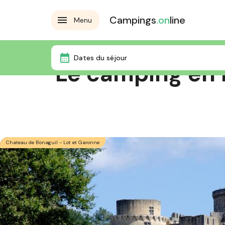
Campings
.on
line
Menu
Dates du séjour
Le camping en L
Chateau de Bonaguil - Lot et Garonne