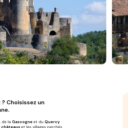
 ? Choisissez un
nne.
, de la
Gascogne
et du
Quercy
s
châteaux
et les villages perchés,