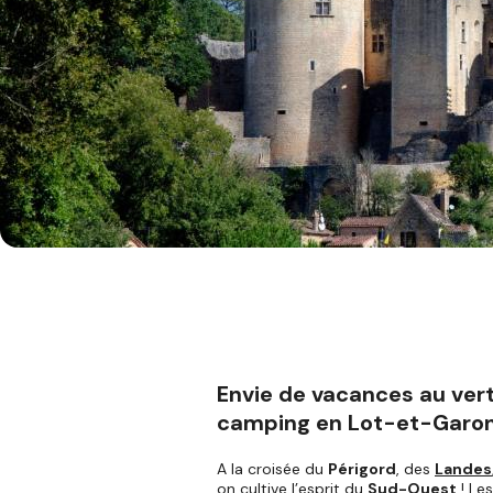
Envie de vacances au vert
camping en Lot-et-Garo
A la croisée du
Périgord
, des
Landes
on cultive l’esprit du
Sud-Ouest
! Le