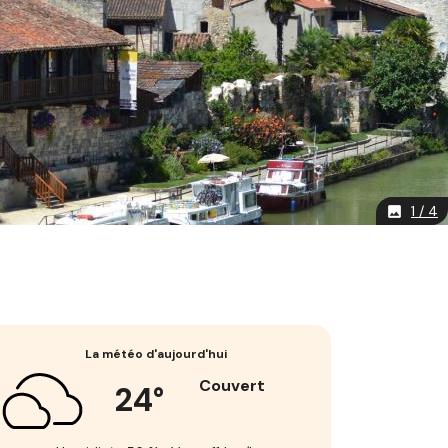
1 / 4
image
La météo d'aujourd'hui
Couvert
24°