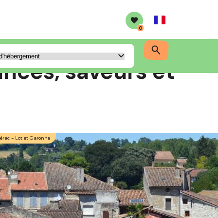
French
0
nces, saveurs et
Nérac - Lot et Garonne