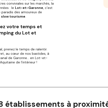
tres conviviales sur les marchés, la
nées : le
Lot-et-Garonne
, c’est
le paradis des amoureux de
e
slow tourisme
.
ez votre temps et
mping du Lot et
val, prenez le temps de ralentir.
bret, au cœur de nos bastides, à
 canal de Garonne… en Lot-et-
uitaine de l’intérieur !
8 établissements à proximit