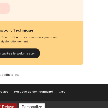
upport Technique
e écoute. Donnez votre avis ou signalez un
dysfonctionnement.
ntactez le webmaster
s spéciales
égales
Politique de confidentialité
CGU
Refuse
Personalize