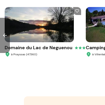
arrow_back
Domaine du Lac de Neguenou
Camping
à Prayssas (47360)
à Villeréa