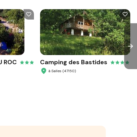
arrow_forward
U ROC
Camping des Bastides
à Salles (47150)