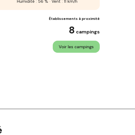
Humidité : 56 % · Vent : 11 km/h
Établissements à proximité
8
campings
Voir les campings
é