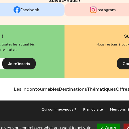
Suivez-nous !
Facebook
Instagram
 !
S
 toutes les actualités
Nous restons à votr
rien rater.
Co
Les incontournables
Destinations
Thématiques
Offre
Qui sommes-nous ?
Plan du site
Mentions l
Gestion des cookies
 gives you control over what you want to activate
Agree