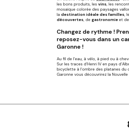
les bons produits, les
vins
, les rencon
mosaïque colorée des paysages vallon
la
destination idéale des familles
, 
découvertes
, de
gastronomie
et d
Changez de rythme ! Pren
reposez-vous dans un ca
Garonne !
Au fil de l’eau, à vélo, à pied ou à che
Sur les traces d’Henri IV en pays d’Al
bicyclette à l’ombre des platanes du
Garonne vous découvrirez la Nouvelle Aq