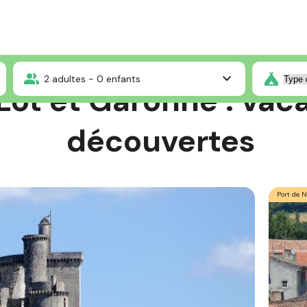
2
adultes -
0
enfants
ot et Garonne : vaca
découvertes
Port de 