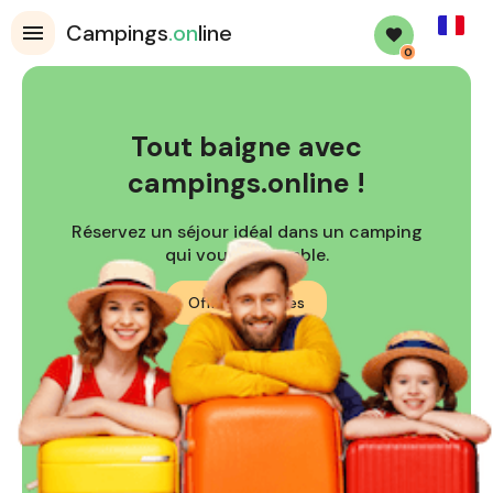
French
Campings
.on
line
0
Tout baigne avec
campings.online !
Réservez un séjour idéal dans un camping
qui vous ressemble.
Offres spéciales