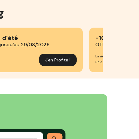
g
 d’été
-10% : Early b
 jusqu'au 29/08/2026
Offre valable du 
La réduction s'applique sur : 
J'en Profite !
uniquement