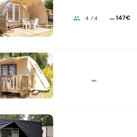
147€
group
4
/ 4
dès
dès