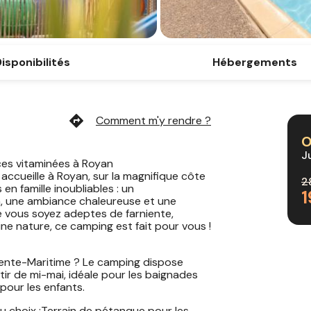
isponibilités
Hébergements
directions
Comment m'y rendre ?
O
J
ces vitaminées à Royan
ccueille à Royan, sur la magnifique côte
2
en famille inoubliables : un
, une ambiance chaleureuse et une
e vous soyez adeptes de farniente,
ne nature, ce camping est fait pour vous !
harente-Maritime ? Le camping dispose
tir de mi-mai, idéale pour les baignades
pour les enfants.
u choix :Terrain de pétanque pour les