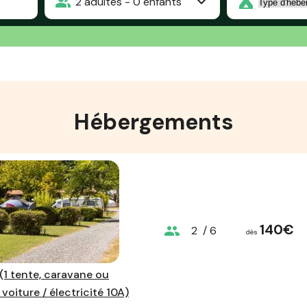
2
adultes -
0
enfants
Hébergements
140€
group
2
/ 6
dès
 (1 tente, caravane ou
voiture / électricité 10A)