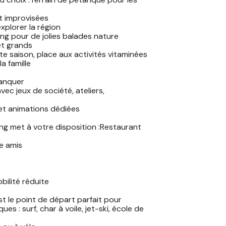
t improvisées
xplorer la région
ng pour de jolies balades nature
et grands
te saison, place aux activités vitaminées
a famille
manquer
vec jeux de société, ateliers,
et animations dédiées
ing met à votre disposition :Restaurant
re amis
bilité réduite
t le point de départ parfait pour
es : surf, char à voile, jet-ski, école de