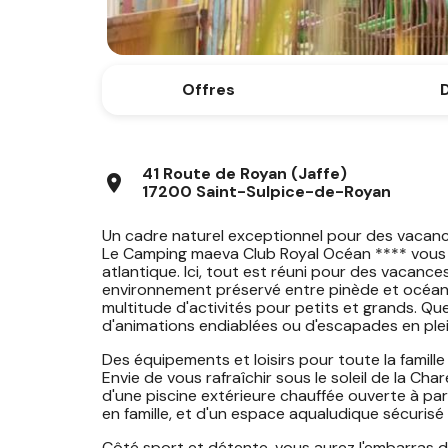
Offres
D
41 Route de Royan (Jaffe)
location_on
17200 Saint-Sulpice-de-Royan
Un cadre naturel exceptionnel pour des vacan
Le Camping maeva Club Royal Océan **** vous a
atlantique. Ici, tout est réuni pour des vacances 
environnement préservé entre pinède et océan
multitude d'activités pour petits et grands. Qu
d'animations endiablées ou d'escapades en plei
Des équipements et loisirs pour toute la famille
Envie de vous rafraîchir sous le soleil de la C
d'une piscine extérieure chauffée ouverte à par
en famille, et d'un espace aqualudique sécurisé 
Côté sport et détente, vous aurez l'embarras d