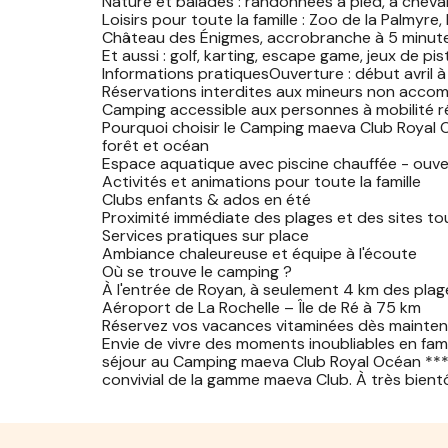
Nature et balades : randonnées à pied, à cheval
Loisirs pour toute la famille : Zoo de la Palmyre
Château des Énigmes, accrobranche à 5 minut
Et aussi : golf, karting, escape game, jeux de pis
Informations pratiquesOuverture : début avril 
Réservations interdites aux mineurs non acco
Camping accessible aux personnes à mobilité r
Pourquoi choisir le Camping maeva Club Royal 
forêt et océan
Espace aquatique avec piscine chauffée - ouver
Activités et animations pour toute la famille
Clubs enfants & ados en été
Proximité immédiate des plages et des sites to
Services pratiques sur place
Ambiance chaleureuse et équipe à l'écoute
Où se trouve le camping ?
À l'entrée de Royan, à seulement 4 km des plag
Aéroport de La Rochelle – Île de Ré à 75 km
Réservez vos vacances vitaminées dès mainten
Envie de vivre des moments inoubliables en fami
séjour au Camping maeva Club Royal Océan ****
convivial de la gamme maeva Club. À très bientô