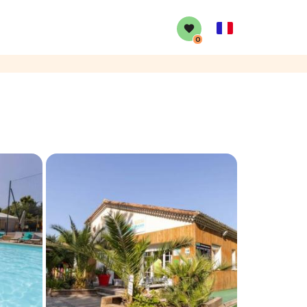
French
0