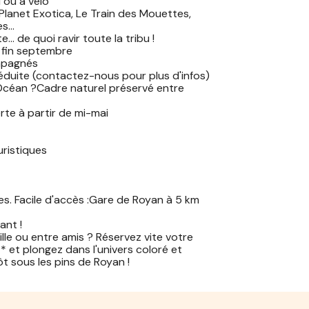
 ou à vélo
, Planet Exotica, Le Train des Mouettes,
es…
te… de quoi ravir toute la tribu !
à fin septembre
mpagnés
éduite (contactez-nous pour plus d'infos)
Océan ?Cadre naturel préservé entre
te à partir de mi-mai
uristiques
es. Facile d'accès :Gare de Royan à 5 km
ant !
lle ou entre amis ? Réservez vite votre
 et plongez dans l'univers coloré et
t sous les pins de Royan !