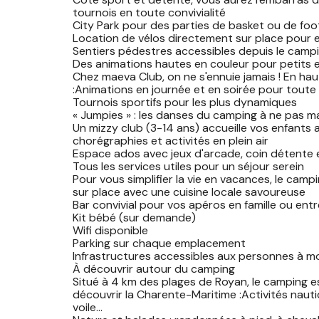
tournois en toute convivialité
City Park pour des parties de basket ou de foo
Location de vélos directement sur place pour e
Sentiers pédestres accessibles depuis le campi
Des animations hautes en couleur pour petits 
Chez maeva Club, on ne s'ennuie jamais ! En hau
:Animations en journée et en soirée pour toute l
Tournois sportifs pour les plus dynamiques
« Jumpies » : les danses du camping à ne pas 
Un mizzy club (3-14 ans) accueille vos enfants a
chorégraphies et activités en plein air
Espace ados avec jeux d'arcade, coin détente 
Tous les services utiles pour un séjour serein
Pour vous simplifier la vie en vacances, le camp
sur place avec une cuisine locale savoureuse
Bar convivial pour vos apéros en famille ou ent
Kit bébé (sur demande)
Wifi disponible
Parking sur chaque emplacement
Infrastructures accessibles aux personnes à mo
À découvrir autour du camping
Situé à 4 km des plages de Royan, le camping es
découvrir la Charente-Maritime :Activités nautiqu
voile…