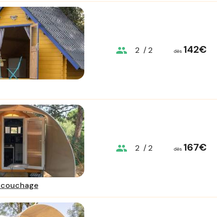
142€
group
2
/ 2
dès
167€
group
2
/ 2
dès
2 couchage