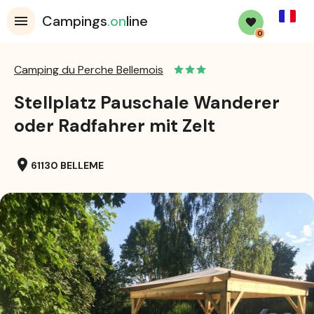
French
Campings
.on
line
0
Camping du Perche Bellemois
Stellplatz Pauschale Wanderer
oder Radfahrer mit Zelt
location_on
61130 BELLEME