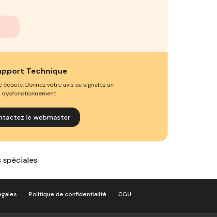
upport Technique
e écoute. Donnez votre avis ou signalez un
dysfonctionnement.
ntactez le webmaster
s spéciales
égales
Politique de confidentialité
CGU