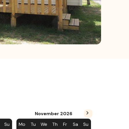
November
2026
Su
Mo
Tu
We
Th
Fr
Sa
Su