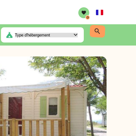
French
0