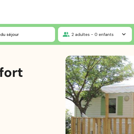
UD
Mobilheim Confort 33 m² - 2 Schlafzimmer
du séjour
2
adultes -
0
enfants
fort