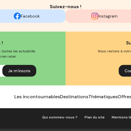
Suivez-nous !
Facebook
Instagram
 !
S
 toutes les actualités
Nous restons à votr
rien rater.
Co
Les incontournables
Destinations
Thématiques
Offre
Qui sommes-nous ?
Plan du site
Mentions l