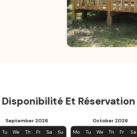
Disponibilité Et Réservation
September
2026
October
2026
Tu
We
Th
Fr
Sa
Su
Mo
Tu
We
Th
Fr
Sa