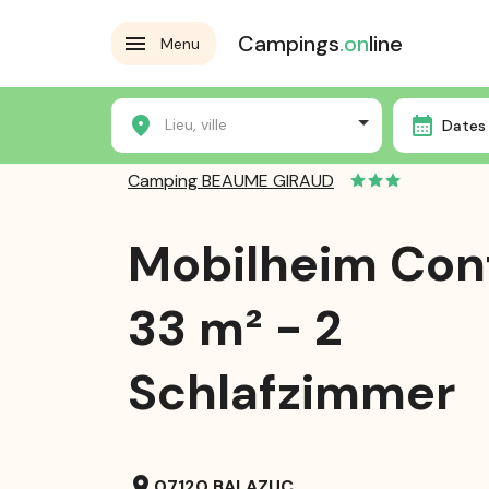
Campings
.on
line
Menu
Accueil
Die Campingplätze
Camping BEAUME GIRA
Lieu, ville
Dates 
Camping BEAUME GIRAUD
Mobilheim Con
33 m² - 2
Schlafzimmer
location_on
07120 BALAZUC