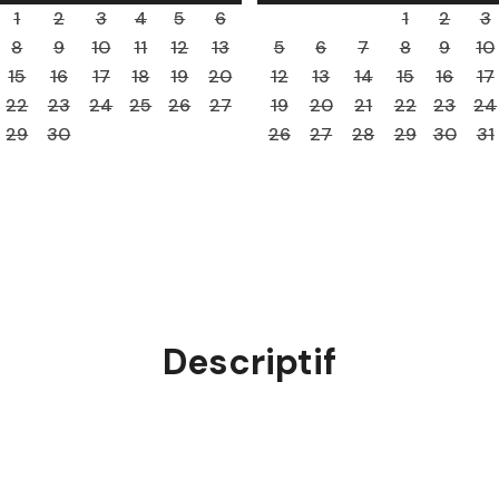
1
2
3
4
5
6
1
2
3
8
9
10
11
12
13
5
6
7
8
9
10
15
16
17
18
19
20
12
13
14
15
16
17
22
23
24
25
26
27
19
20
21
22
23
24
29
30
26
27
28
29
30
31
Descriptif