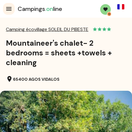
French
Campings
.on
line
0
Camping écovillage SOLEIL DU PIBESTE
Mountaineer's chalet- 2
bedrooms = sheets +towels +
cleaning
location_on
65400 AGOS VIDALOS