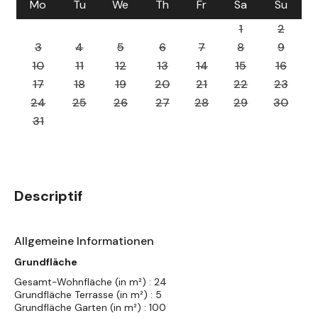
Mo
Tu
We
Th
Fr
Sa
Su
1
2
3
4
5
6
7
8
9
10
11
12
13
14
15
16
17
18
19
20
21
22
23
24
25
26
27
28
29
30
31
Descriptif
Allgemeine Informationen
Grundfläche
Gesamt-Wohnfläche (in m²) : 24
Grundfläche Terrasse (in m²) : 5
Grundfläche Garten (in m²) : 100