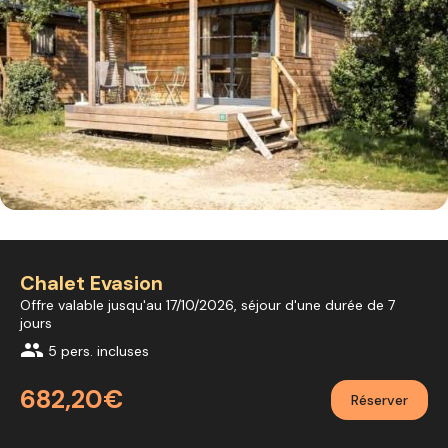
Chalet Evasion
Offre valable jusqu'au 17/10/2026, séjour d'une durée de 7
jours
group
5 pers. incluses
682,20€
Réserver