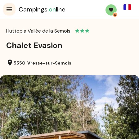
French
Campings
.on
line
0
Huttopia Vallée de la Semois
Chalet Evasion
location_on
5550 Vresse-sur-Semois