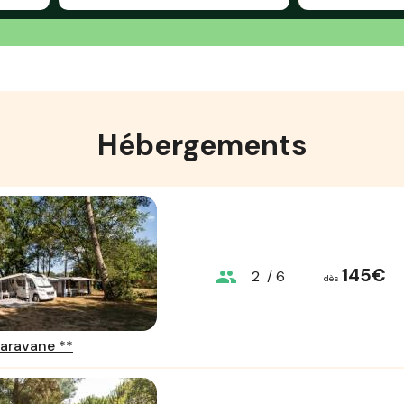
Hébergements
145€
group
2
/ 6
dès
aravane **