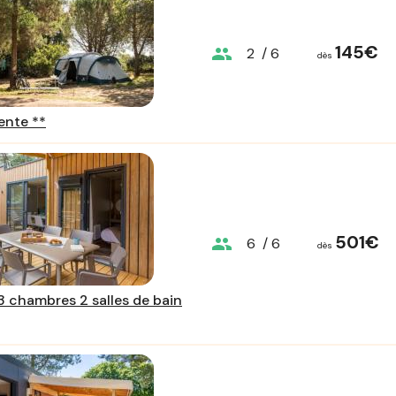
145€
group
2
/ 6
dès
ente **
501€
group
6
/ 6
dès
 chambres 2 salles de bain