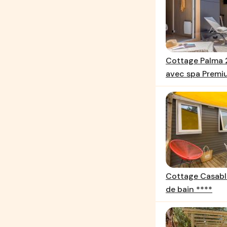
Cottage Palma 2
avec spa Premi
Cottage Casabl
de bain ****