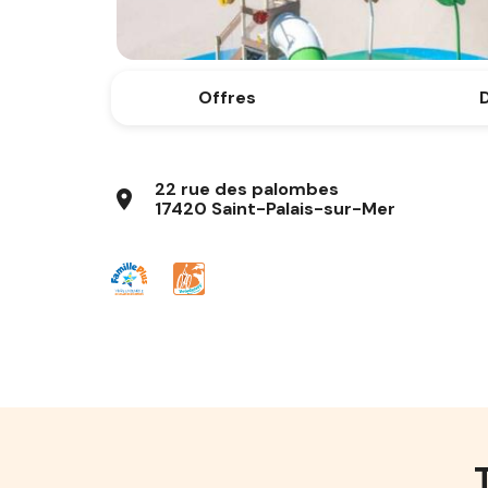
Offres
D
22 rue des palombes
location_on
17420 Saint-Palais-sur-Mer