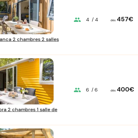
457€
group
4
/ 4
dès
anca 2 chambres 2 salles
400€
group
6
/ 6
dès
ra 2 chambres 1 salle de