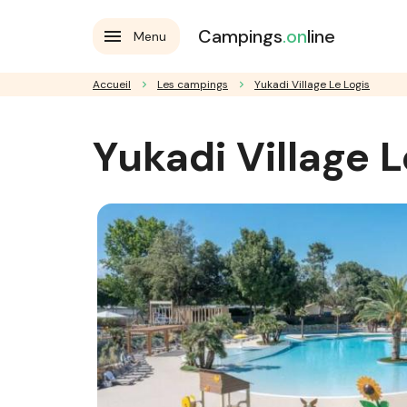
Campings
.on
line
Menu
Accueil
Les campings
Yukadi Village Le Logis
Yukadi Village L