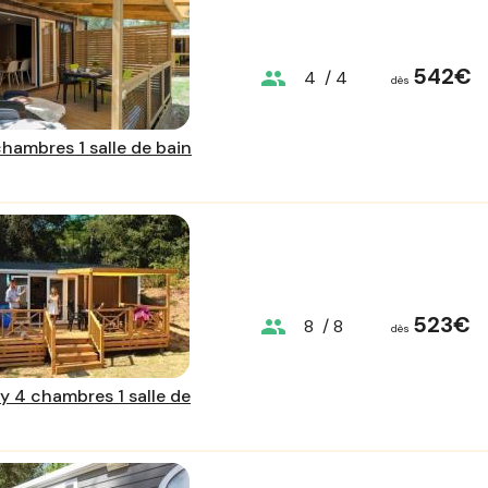
542€
group
4
/ 4
dès
chambres 1 salle de bain
523€
group
8
/ 8
dès
 4 chambres 1 salle de