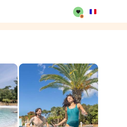
French
0