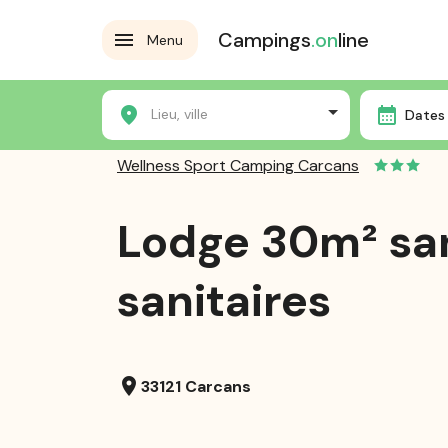
Campings
.on
line
Menu
Accueil
Les campings
Wellness Sport Camping Car
Lieu, ville
Dates 
Wellness Sport Camping Carcans
Lodge 30m² sa
sanitaires
location_on
33121 Carcans