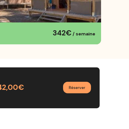
342€
/ semaine
42,00€
Réserver