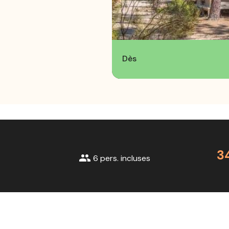
Dès
3
group
6 pers. incluses