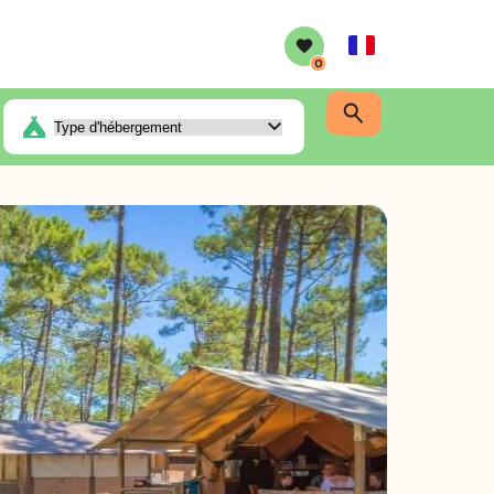
French
0