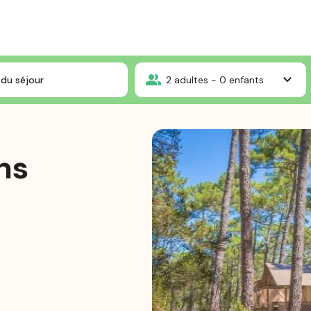
cans
Lodge 30m² sans sanitaires
du séjour
2
adultes -
0
enfants
ns