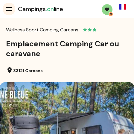
French
Campings
.on
line
0
Wellness Sport Camping Carcans
Emplacement Camping Car ou
caravane
location_on
33121 Carcans