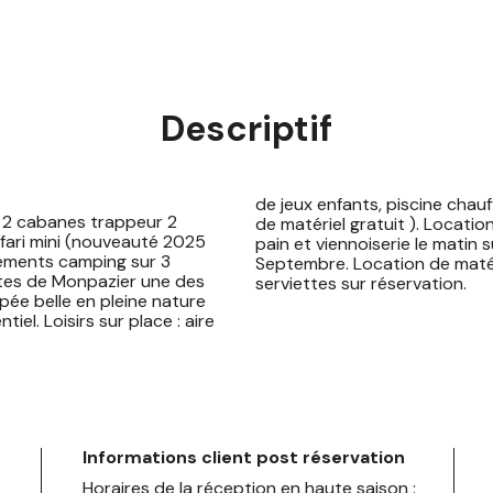
Descriptif
de jeux enfants, piscine chau
is 2 cabanes trappeur 2
 partenaires. Services :
ari mini (nouveauté 2025
ar ouvert en soirée de Juin à
cements camping sur 3
on de linge de lit et
utes de Monpazier une des
serviettes sur réservation.
ée belle en pleine nature
iel. Loisirs sur place : aire
Informations client post réservation
Horaires de la réception en haute saison :