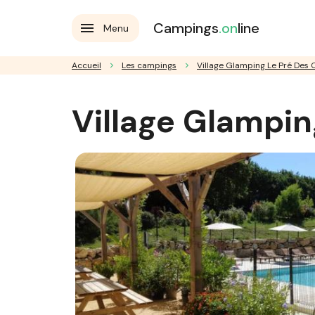
Campings
.on
line
Menu
Accueil
Les campings
Village Glamping Le Pré Des
Village Glampi