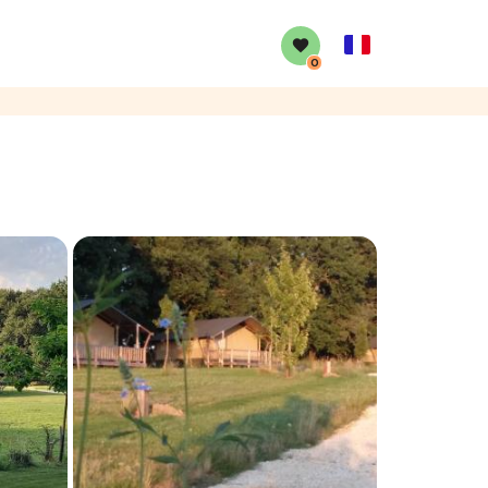
French
0