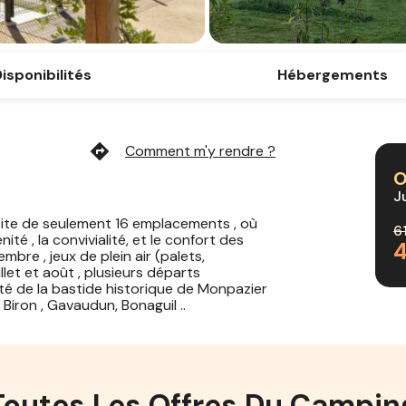
isponibilités
Hébergements
directions
Comment m'y rendre ?
O
J
site de seulement 16 emplacements , où
6
té , la convivialité, et le confort des
embre , jeux de plein air (palets,
llet et août , plusieurs départs
ité de la bastide historique de Monpazier
iron , Gavaudun, Bonaguil ..
Toutes Les Offres Du Campin