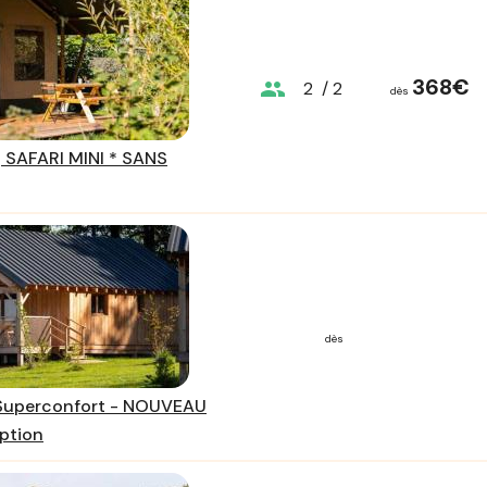
368€
group
2
/ 2
dès
 SAFARI MINI * SANS
dès
uperconfort - NOUVEAU
ption