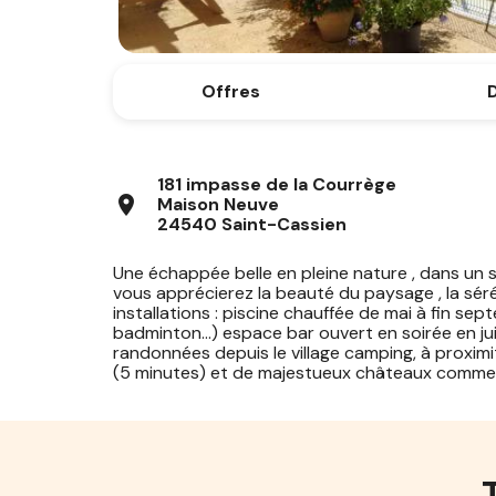
Offres
D
181 impasse de la Courrège
location_on
Maison Neuve
24540 Saint-Cassien
Une échappée belle en pleine nature , dans un 
vous apprécierez la beauté du paysage , la séréni
installations : piscine chauffée de mai à fin sept
badminton...) espace bar ouvert en soirée en jui
randonnées depuis le village camping, à proxim
(5 minutes) et de majestueux châteaux comme B