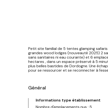
Petit site familial de 5 tentes glamping safar
de matériel gratuit ). Location de vélos chez nos
grandes wood lodges (nouveauté 2025) 2 saf
pain et viennoiserie le matin sur réservation , b
sans sanitaires ni eau courante) et 6 empla
Septembre. Location de matériel bébé. Locati
hectares , dans un espace préservé à 5 min
plus belles bastides de Dordogne. Une échapp
pour se ressourcer et se reconnecter à l'essent
Général
Informations type établissement
Nombre d'emplacements nus : 5