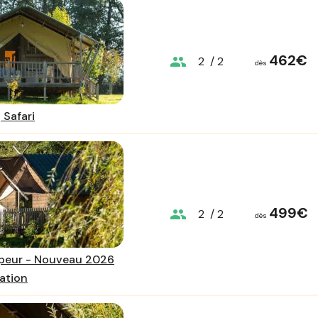
462€
group
2
/ 2
dès
 Safari
499€
group
2
/ 2
dès
peur - Nouveau 2026
ation