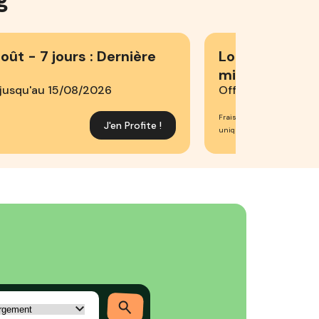
ût - 7 jours : Dernière
Location - sam
minute d’été
 jusqu'au 15/08/2026
Offre valable du 
Frais de dossier : 10 € ; Acha
J'en Profite !
uniquement