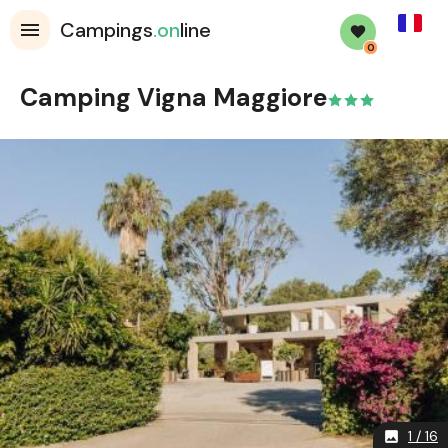
French
Campings
.on
line
0
Camping Vigna Maggiore
1 / 16
image