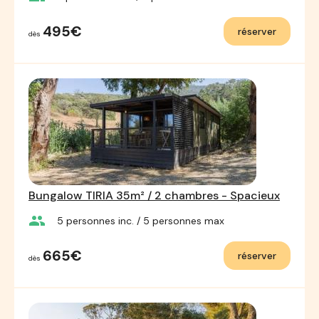
495€
réserver
dès
Bungalow TIRIA 35m² / 2 chambres - Spacieux
group
5
personnes inc.
/ 5
personnes max
665€
réserver
dès