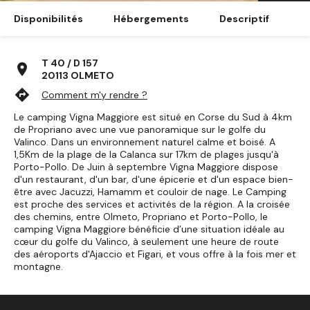
Disponibilités
Hébergements
Descriptif
T 40 / D 157
location_on
20113 OLMETO
directions
Comment m'y rendre ?
Le camping Vigna Maggiore est situé en Corse du Sud à 4km
de Propriano avec une vue panoramique sur le golfe du
Valinco. Dans un environnement naturel calme et boisé. A
1,5Km de la plage de la Calanca sur 17km de plages jusqu'à
Porto-Pollo. De Juin à septembre Vigna Maggiore dispose
d'un restaurant, d'un bar, d'une épicerie et d'un espace bien-
être avec Jacuzzi, Hamamm et couloir de nage. Le Camping
est proche des services et activités de la région. A la croisée
des chemins, entre Olmeto, Propriano et Porto-Pollo, le
camping Vigna Maggiore bénéficie d’une situation idéale au
cœur du golfe du Valinco, à seulement une heure de route
des aéroports d'Ajaccio et Figari, et vous offre à la fois mer et
montagne.