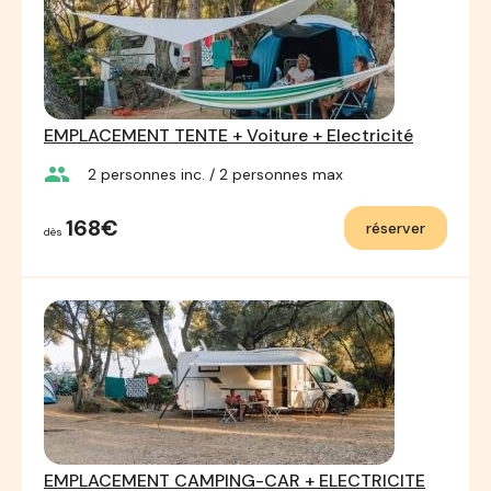
EMPLACEMENT TENTE + Voiture + Electricité
group
2
personnes inc.
/ 2
personnes max
168€
réserver
dès
EMPLACEMENT CAMPING-CAR + ELECTRICITE