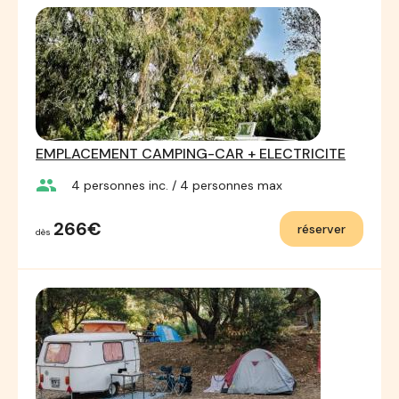
EMPLACEMENT CAMPING-CAR + ELECTRICITE
group
4
personnes inc.
/ 4
personnes max
266€
réserver
dès