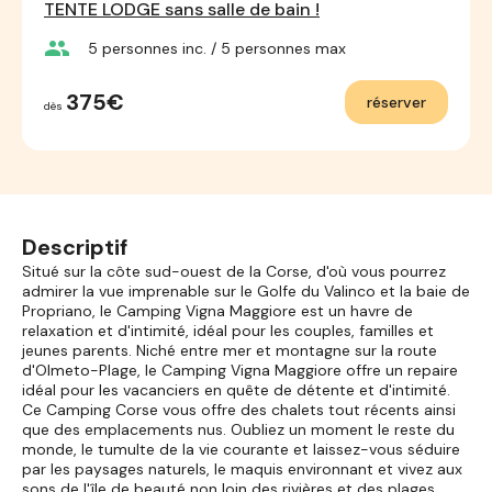
TENTE LODGE sans salle de bain !
group
5
personnes inc.
/ 5
personnes max
375€
réserver
dès
Descriptif
Situé sur la côte sud-ouest de la Corse, d'où vous pourrez
admirer la vue imprenable sur le Golfe du Valinco et la baie de
Propriano, le Camping Vigna Maggiore est un havre de
relaxation et d'intimité, idéal pour les couples, familles et
jeunes parents. Niché entre mer et montagne sur la route
d'Olmeto-Plage, le Camping Vigna Maggiore offre un repaire
idéal pour les vacanciers en quête de détente et d'intimité.
Ce Camping Corse vous offre des chalets tout récents ainsi
que des emplacements nus. Oubliez un moment le reste du
monde, le tumulte de la vie courante et laissez-vous séduire
par les paysages naturels, le maquis environnant et vivez aux
sons de l'île de beauté non loin des rivières et des plages