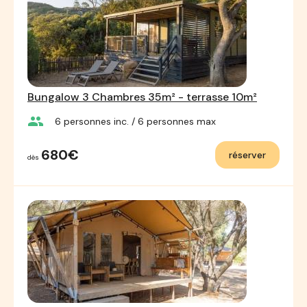
Bungalow 3 Chambres 35m² - terrasse 10m²
group
6
personnes inc.
/ 6
personnes max
680€
réserver
dès