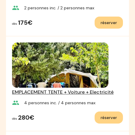
group
2
personnes inc.
/ 2
personnes max
175€
réserver
dès
EMPLACEMENT TENTE + Voiture + Electricité
group
4
personnes inc.
/ 4
personnes max
280€
réserver
dès