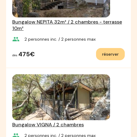
Bungalow NEPITA 32m² / 2 chambres - terrasse
10m²
group
2
personnes inc.
/ 2
personnes max
475€
réserver
dès
Bungalow VIGNA / 2 chambres
group
2
personnes inc.
/ 2
personnes max