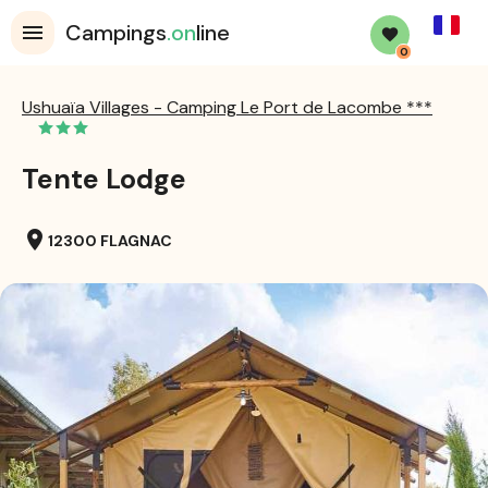
French
Campings
.on
line
0
Ushuaïa Villages - Camping Le Port de Lacombe ***
Tente Lodge
location_on
12300 FLAGNAC