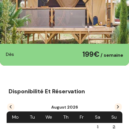
199€
Dès
/ semaine
Disponibilité Et Réservation
August
2026
Mo
Tu
We
Th
Fr
Sa
Su
1
2