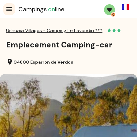
French
Campings
.on
line
0
Ushuaïa Villages - Camping Le Lavandin ***
Emplacement Camping-car
location_on
04800 Esparron de Verdon