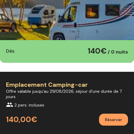
140€
Dès
/ 0 nuits
Emplacement Camping-car
Offre valable jusqu'au 29/08/2026, séjour d'une durée de 7
jours
group
2 pers. incluses
140,00€
Réserver