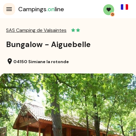
French
Campings
.on
line
0
SAS Camping de Valsaintes
Bungalow - Aiguebelle
location_on
04150 Simiane la rotonde