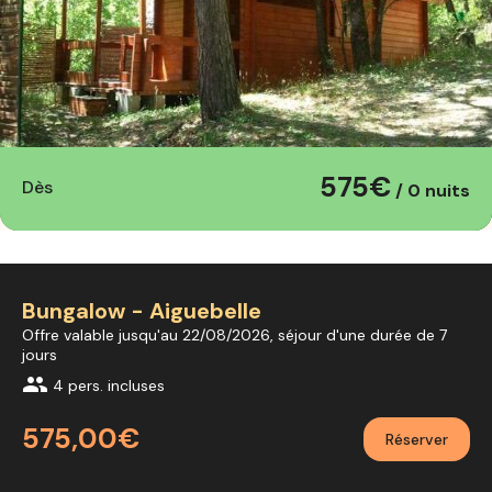
575€
Dès
/ 0 nuits
Bungalow - Aiguebelle
Offre valable jusqu'au 22/08/2026, séjour d'une durée de 7
jours
group
4 pers. incluses
575,00€
Réserver