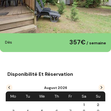
357€
Dès
/ semaine
Disponibilité Et Réservation
August
2026
Mo
Tu
We
Th
Fr
Sa
Su
1
2