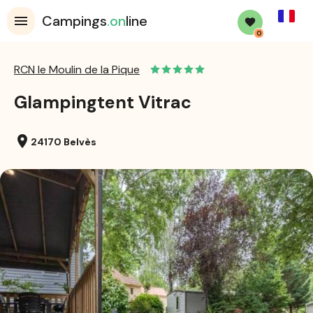
French
Campings
.on
line
0
RCN le Moulin de la Pique
Glampingtent Vitrac
location_on
24170 Belvès