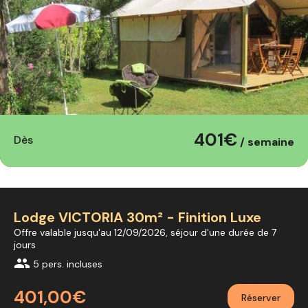
401€
Dès
/ semaine
Lodge VICTORIA 30m² - Finition Luxe
Offre valable jusqu'au 12/09/2026, séjour d'une durée de 7
jours
group
5 pers. incluses
401,00€
Réserver