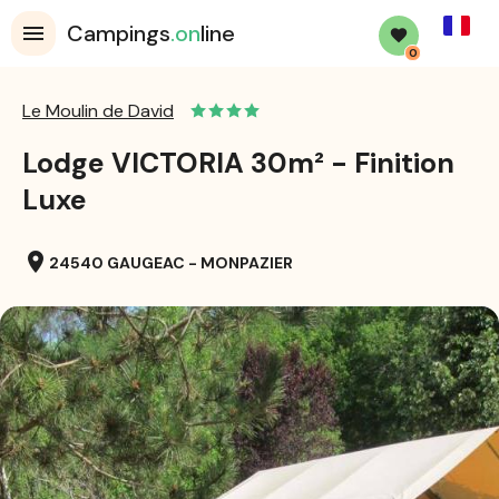
French
Campings
.on
line
0
Le Moulin de David
Lodge VICTORIA 30m² - Finition
Luxe
location_on
24540 GAUGEAC - MONPAZIER