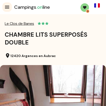
French
Campings
.on
line
0
Le Clos de Banes
CHAMBRE LITS SUPERPOSÉS
DOUBLE
location_on
12420 Argences en Aubrac