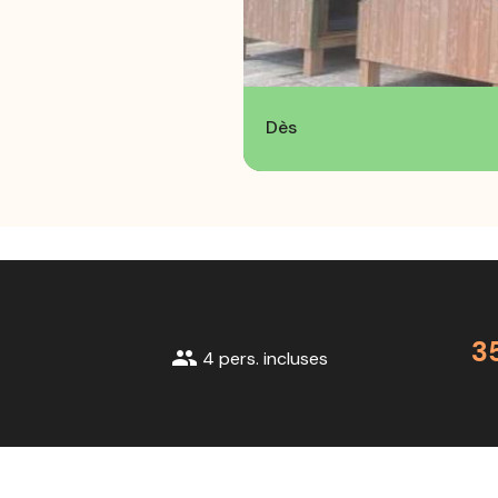
Dès
3
group
4 pers. incluses