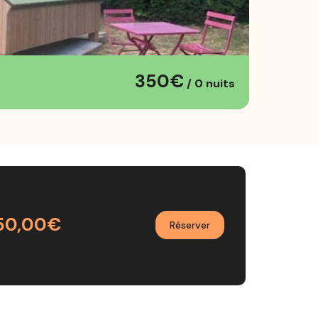
350€
/ 0 nuits
50,00€
Réserver