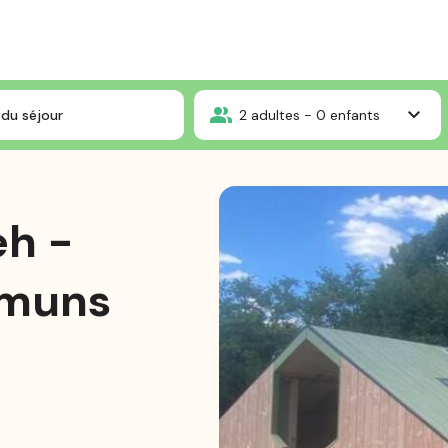
Cabane Fernweh - sanitaires communs
du séjour
2
adultes -
0
enfants
h -
mmuns