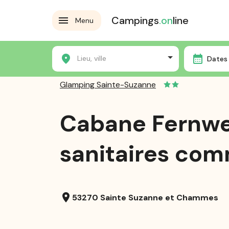
Campings
.on
line
Menu
Accueil
Les campings
Glamping Sainte-Suzanne
Lieu, ville
Dates 
Glamping Sainte-Suzanne
Cabane Fernwe
sanitaires co
location_on
53270 Sainte Suzanne et Chammes