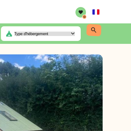
French
0