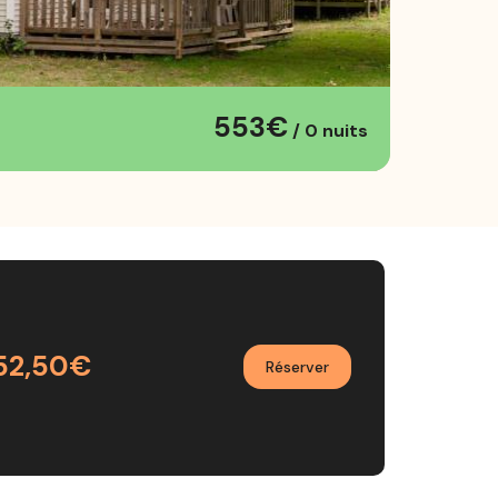
553€
/ 0 nuits
52,50€
Réserver