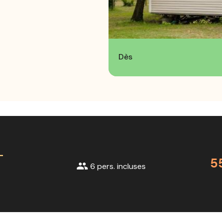
Dès
-
5
group
6 pers. incluses