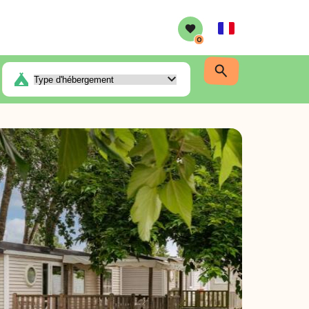
French
0
18m²