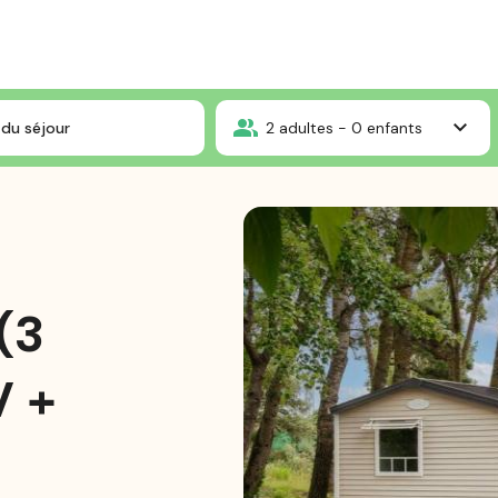
s
Mobil-home Standard 31m² (3 chambres) + TV + terrasse semi-couverte 
du séjour
2
adultes -
0
enfants
(3
V +