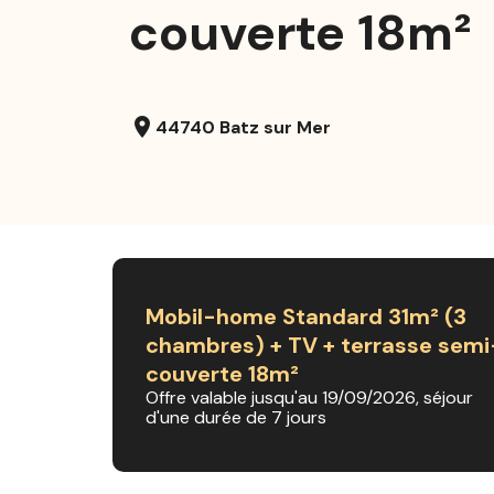
couverte 18m²
location_on
44740 Batz sur Mer
Mobil-home Standard 31m² (3
chambres) + TV + terrasse semi
couverte 18m²
Offre valable jusqu'au 19/09/2026, séjour
d'une durée de 7 jours