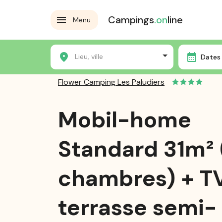
Campings
.on
line
Menu
Accueil
Les campings
Flower Camping Les Paludier
Lieu, ville
Dates 
Flower Camping Les Paludiers
Mobil-home
Standard 31m² 
chambres) + T
terrasse semi-