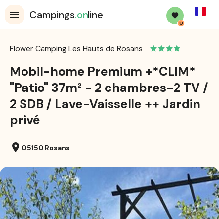
French
Campings
.on
line
0
Flower Camping Les Hauts de Rosans
Mobil-home Premium +*CLIM*
"Patio" 37m² - 2 chambres-2 TV /
2 SDB / Lave-Vaisselle ++ Jardin
privé
location_on
05150 Rosans