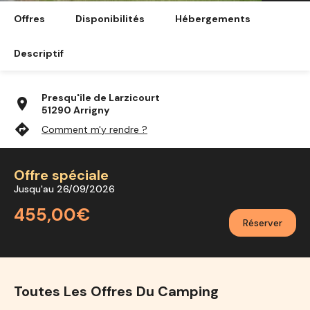
Offres
Disponibilités
Hébergements
Descriptif
Presqu'île de Larzicourt
location_on
51290 Arrigny
directions
Comment m'y rendre ?
Offre spéciale
Jusqu'au 26/09/2026
455,00€
Réserver
Toutes Les Offres Du Camping