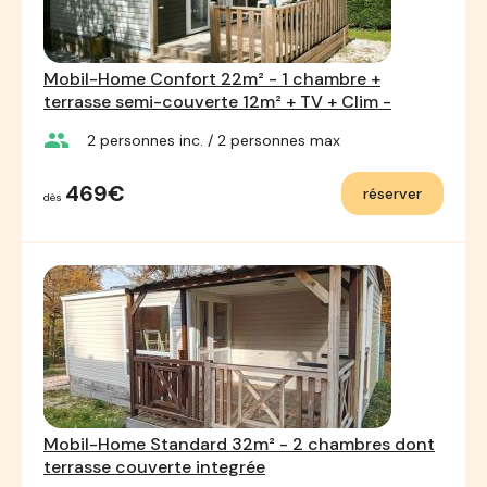
Mobil-Home Confort 22m² - 1 chambre +
terrasse semi-couverte 12m² + TV + Clim -
group
2
personnes inc.
/ 2
personnes max
469€
réserver
dès
Mobil-Home Standard 32m² - 2 chambres dont
terrasse couverte integrée