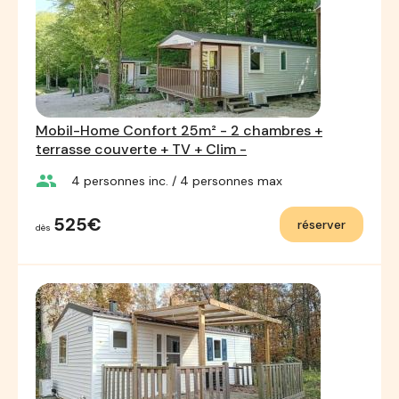
Mobil-Home Confort 25m² - 2 chambres +
terrasse couverte + TV + Clim -
group
4
personnes inc.
/ 4
personnes max
525€
réserver
dès