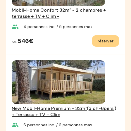
Mobil-Home Confort 32m² - 2 chambres +
terrasse + TV + Clim -
group
4
personnes inc.
/ 5
personnes max
546€
réserver
dès
New Mobil-Home Premium - 32m²(3 ch-6pers.)
+ Terrasse + TV + Clim
group
6
personnes inc.
/ 6
personnes max