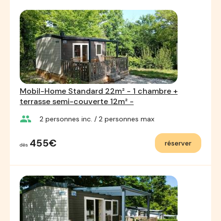
Mobil-Home Standard 22m² - 1 chambre +
terrasse semi-couverte 12m² -
group
2
personnes inc.
/ 2
personnes max
455€
réserver
dès