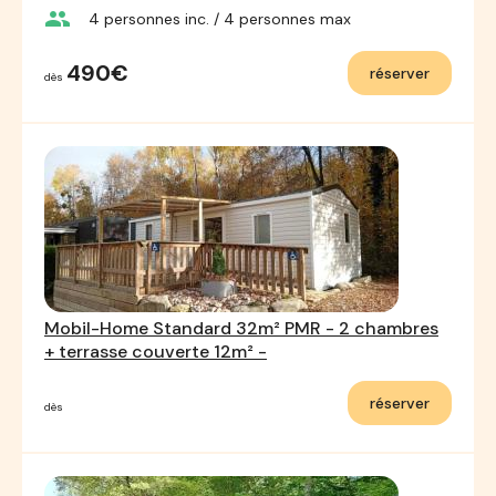
group
4
personnes inc.
/ 4
personnes max
490€
réserver
dès
Mobil-Home Standard 32m² PMR - 2 chambres
+ terrasse couverte 12m² -
réserver
dès