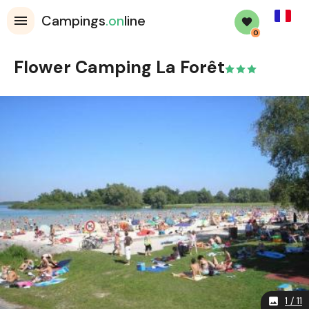
French
Campings
.on
line
0
Flower Camping La Forêt
1 / 11
image