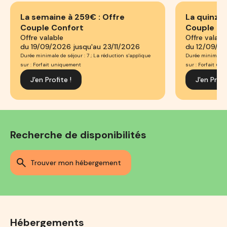
La semaine à 259€ : Offre
La quinzai
Couple Confort
Couple Co
Offre valable
Offre valabl
du 19/09/2026 jusqu'au 23/11/2026
du 12/09/2
Durée minimale de séjour : 7 ; La réduction s'applique
Durée minimale de
sur : Forfait uniquement
sur : Forfait un
J'en Profite !
J'en Profi
Recherche de disponibilités
trouver mon hébergement
Hébergements