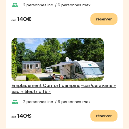
group
2
personnes inc.
/ 6
personnes max
140€
réserver
dès
Emplacement Confort camping-car/caravane +
eau + électricité -
group
2
personnes inc.
/ 6
personnes max
140€
réserver
dès