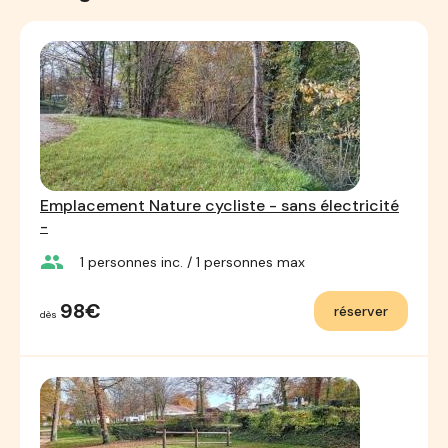
Emplacement Nature cycliste - sans électricité
-
group
1
personnes inc.
/ 1
personnes max
98€
réserver
dès