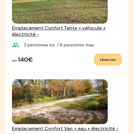
Emplacement Confort Tente + véhicule +
électricité -
group
2
personnes inc.
/ 6
personnes max
140€
réserver
dès
Emplacement Confort Van + eau + électricité -