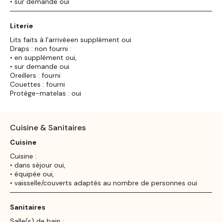
• sur demande oui
Literie
Lits faits à l'arrivéeen supplément oui
Draps : non fourni :
• en supplément oui,
• sur demande oui
Oreillers : fourni
Couettes : fourni
Protège-matelas : oui
Cuisine & Sanitaires
Cuisine
Cuisine :
• dans séjour oui,
• équipée oui,
• vaisselle/couverts adaptés au nombre de personnes oui
Sanitaires
Salle(s) de bain :