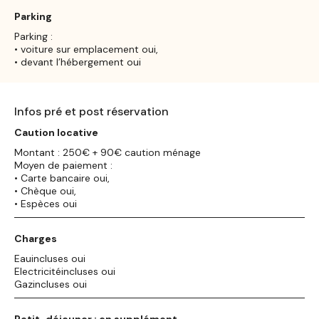
Parking
Parking :
• voiture sur emplacement oui,
• devant l’hébergement oui
Infos pré et post réservation
Caution locative
Montant : 250€ + 90€ caution ménage
Moyen de paiement :
• Carte bancaire oui,
• Chèque oui,
• Espèces oui
Charges
Eauincluses oui
Electricitéincluses oui
Gazincluses oui
Petit-déjeuner : en supplément