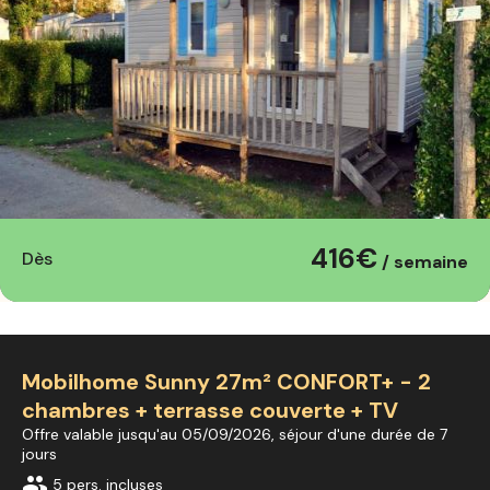
416€
Dès
/ semaine
Mobilhome Sunny 27m² CONFORT+ - 2
chambres + terrasse couverte + TV
Offre valable jusqu'au 05/09/2026, séjour d'une durée de 7
jours
group
5 pers. incluses