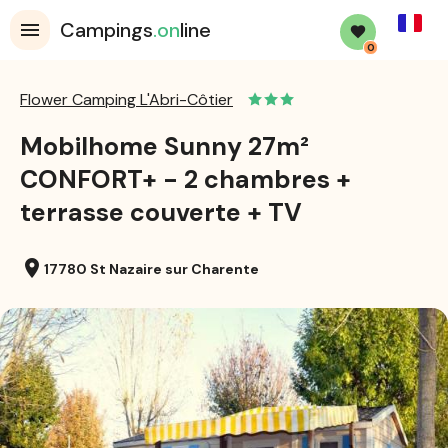
French
Campings
.on
line
0
Flower Camping L'Abri-Côtier
Mobilhome Sunny 27m²
CONFORT+ - 2 chambres +
terrasse couverte + TV
location_on
17780 St Nazaire sur Charente