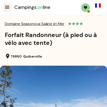
French
Campings
.on
line
0
Domaine Seasonova Saâne et Mer
Forfait Randonneur (à pied ou à
vélo avec tente)
location_on
76860 Quiberville