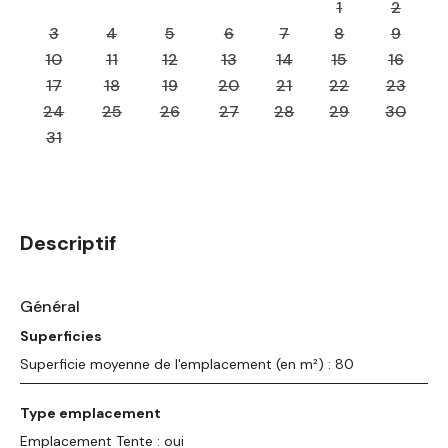
1
2
3
4
5
6
7
8
9
10
11
12
13
14
15
16
17
18
19
20
21
22
23
24
25
26
27
28
29
30
31
Descriptif
Général
Superficies
Superficie moyenne de l'emplacement (en m²) : 80
Type emplacement
Emplacement Tente : oui