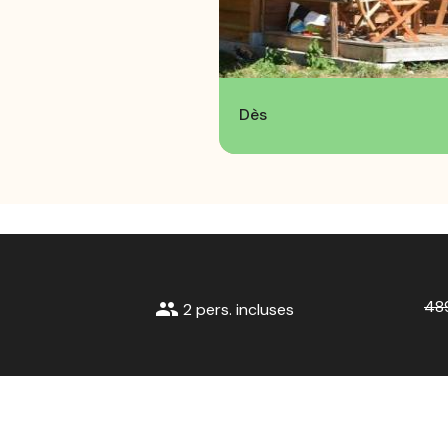
Dès
48
group
2 pers. incluses