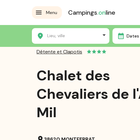
Campings
.on
line
Menu
Accueil
Les campings
Détente et Clapotis
Chal
Lieu, ville
Dates 
Détente et Clapotis
Chalet des
Chevaliers de l
Mil
location_on
38620 MONTFERRAT