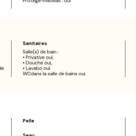
Protège-matelas : oui
Sanitaires
Salle(s) de bain :
• Privative oui,
• Douche oui,
de
• Lavabo oui
WCdans la salle de bains oui
Pelle
Seau