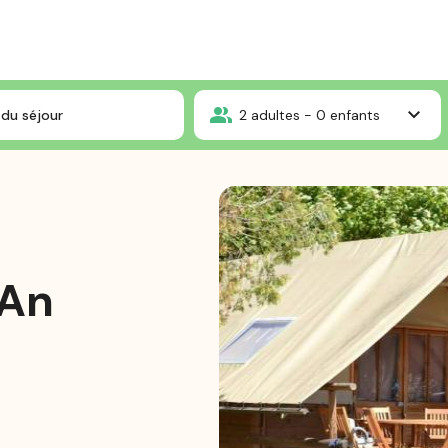
et des Chevaliers de l'An Mil
du séjour
2
adultes -
0
enfants
'An