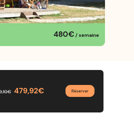
480€
/ semaine
479,92€
Réserver
9,10€