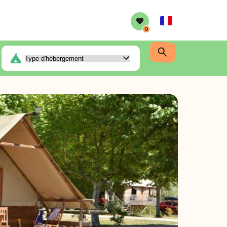
French
0