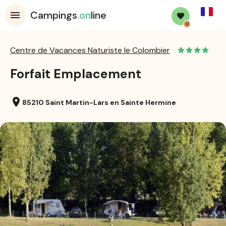
French
Campings
.on
line
0
Centre de Vacances Naturiste le Colombier
Forfait Emplacement
location_on
85210 Saint Martin-Lars en Sainte Hermine