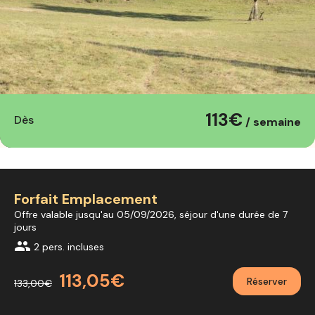
113€
Dès
/ semaine
Forfait Emplacement
Offre valable jusqu'au 05/09/2026, séjour d'une durée de 7
jours
group
2 pers. incluses
113,05€
Réserver
133,00€