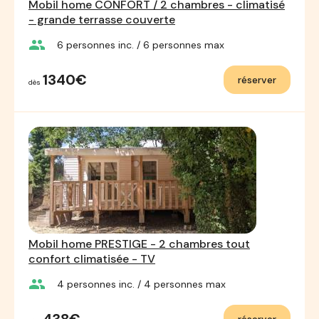
Mobil home CONFORT / 2 chambres - climatisé
- grande terrasse couverte
group
6
personnes inc.
/ 6
personnes max
1340€
réserver
dès
Mobil home PRESTIGE - 2 chambres tout
confort climatisée - TV
group
4
personnes inc.
/ 4
personnes max