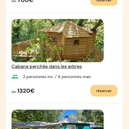
700€
réserver
dès
Cabane perchée dans les arbres
group
2
personnes inc.
/ 4
personnes max
1320€
réserver
dès