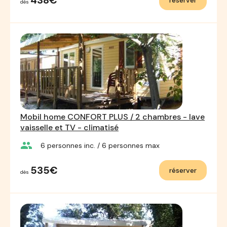
438€
réserver
dès
Mobil home CONFORT PLUS / 2 chambres - lave
vaisselle et TV - climatisé
group
6
personnes inc.
/ 6
personnes max
535€
réserver
dès