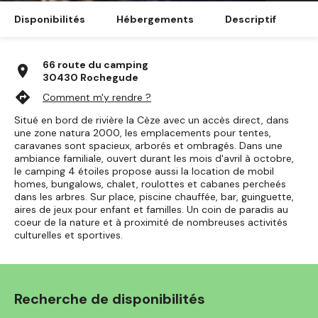
Disponibilités
Hébergements
Descriptif
66 route du camping
location_on
30430 Rochegude
directions
Comment m'y rendre ?
Situé en bord de rivière la Cèze avec un accès direct, dans
une zone natura 2000, les emplacements pour tentes,
caravanes sont spacieux, arborés et ombragés. Dans une
ambiance familiale, ouvert durant les mois d'avril à octobre,
le camping 4 étoiles propose aussi la location de mobil
homes, bungalows, chalet, roulottes et cabanes percheés
dans les arbres. Sur place, piscine chauffée, bar, guinguette,
aires de jeux pour enfant et familles. Un coin de paradis au
coeur de la nature et à proximité de nombreuses activités
culturelles et sportives.
Recherche de disponibilités