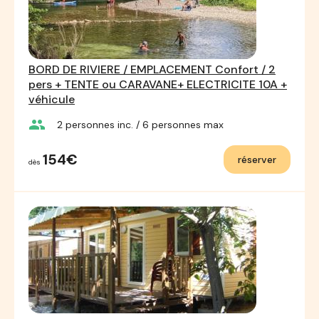
BORD DE RIVIERE / EMPLACEMENT Confort / 2
pers + TENTE ou CARAVANE+ ELECTRICITE 10A +
véhicule
group
2
personnes inc.
/ 6
personnes max
154€
réserver
dès