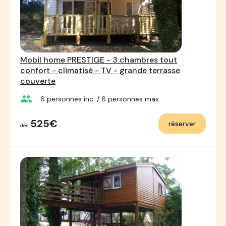
Mobil home PRESTIGE - 3 chambres tout
confort - climatisé - TV - grande terrasse
couverte
group
6
personnes inc.
/ 6
personnes max
525€
réserver
dès