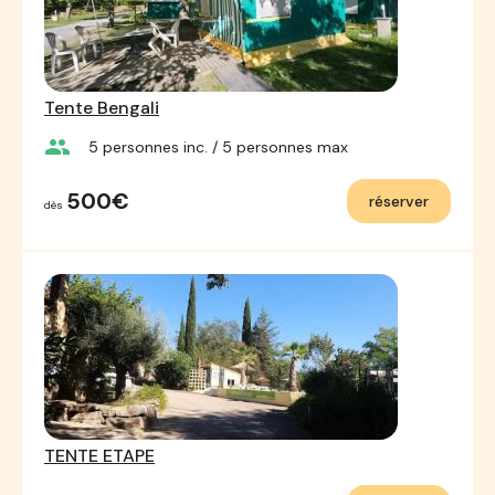
Tente Bengali
group
5
personnes inc.
/ 5
personnes max
500€
réserver
dès
TENTE ETAPE