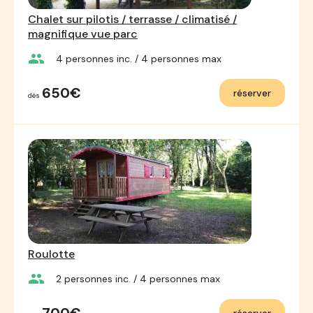
Chalet sur pilotis / terrasse / climatisé /
magnifique vue parc
group
4
personnes inc.
/ 4
personnes max
650€
réserver
dès
Roulotte
group
2
personnes inc.
/ 4
personnes max