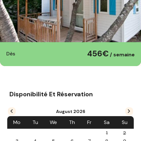
456€
Dès
/ semaine
Disponibilité Et Réservation
August
2026
Mo
Tu
We
Th
Fr
Sa
Su
1
2