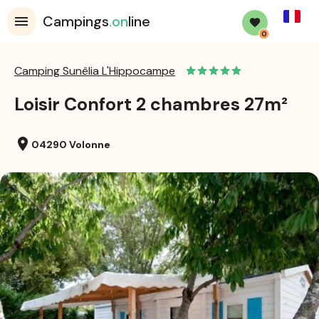
French
Campings
.on
line
0
Camping Sunêlia L'Hippocampe
Loisir Confort 2 chambres 27m²
location_on
04290 Volonne