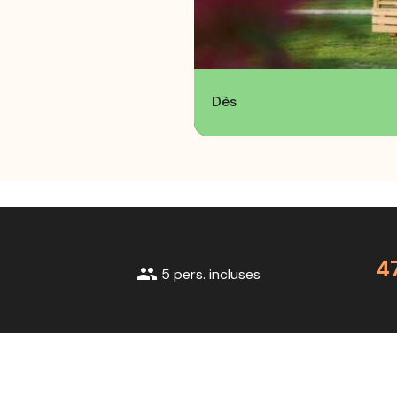
Dès
4
group
5 pers. incluses