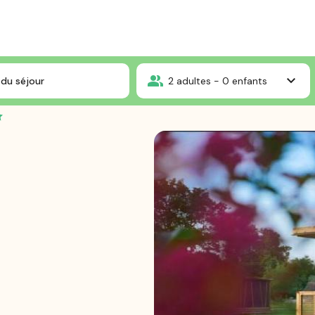
Romain
Chalet Vardo 2 chambres
du séjour
2
adultes -
0
enfants