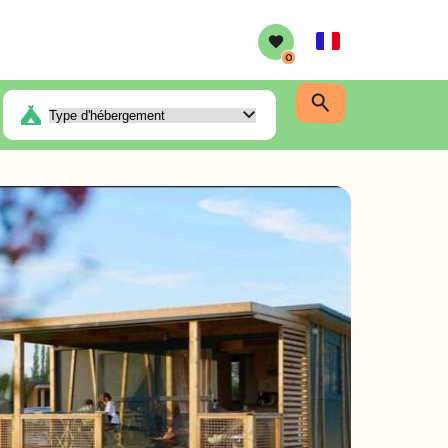
French
0