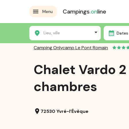
Campings
.on
line
Menu
Accueil
Les campings
Camping Onlycamp Le Pont 
Lieu, ville
Dates 
Camping Onlycamp Le Pont Romain
Chalet Vardo 2
chambres
location_on
72530 Yvré-l’Évêque