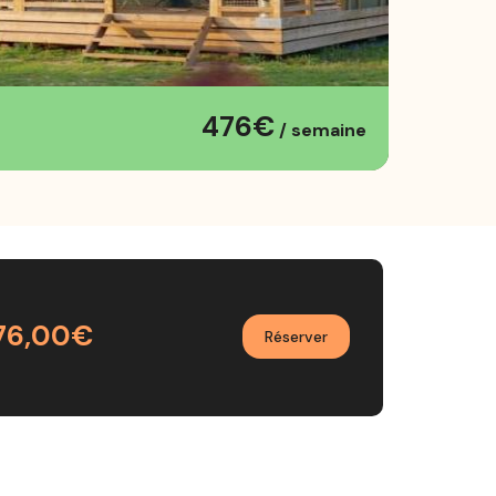
476€
/ semaine
76,00€
Réserver