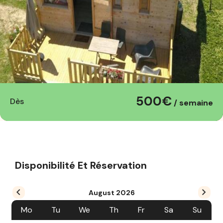
500€
Dès
/ semaine
Disponibilité Et Réservation
August
2026
Mo
Tu
We
Th
Fr
Sa
Su