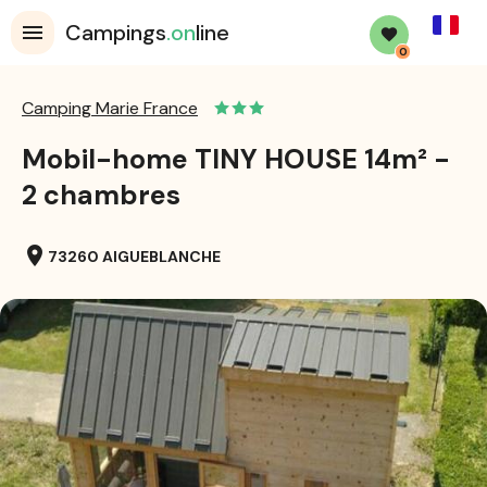
French
Campings
.on
line
0
Camping Marie France
Mobil-home TINY HOUSE 14m² -
2 chambres
location_on
73260 AIGUEBLANCHE