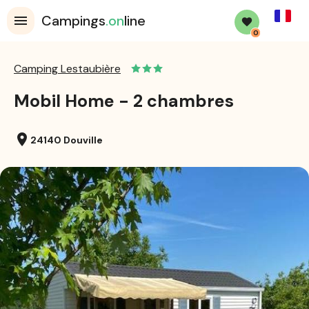
French
Campings
.on
line
0
Camping Lestaubière
Mobil Home - 2 chambres
location_on
24140 Douville