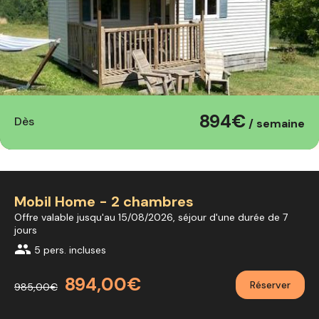
894€
Dès
/ semaine
Mobil Home - 2 chambres
Offre valable jusqu'au 15/08/2026, séjour d'une durée de 7
jours
group
5 pers. incluses
894,00€
Réserver
985,00€