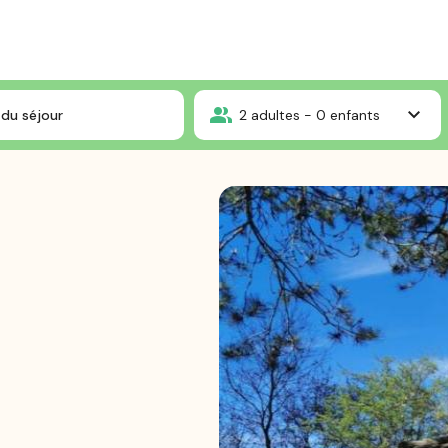
eze
Petit Chalet Bungalow
du séjour
2
adultes -
0
enfants