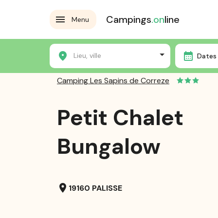
Campings
.on
line
Menu
Accueil
Les campings
Camping Les Sapins de Corr
Lieu, ville
Dates 
Camping Les Sapins de Correze
Petit Chalet
Bungalow
location_on
19160 PALISSE