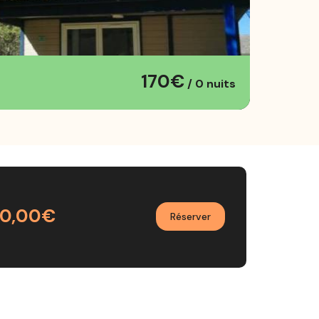
170€
/ 0 nuits
70,00€
Réserver