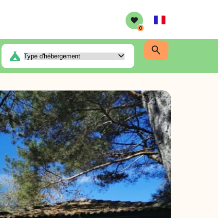
French
0