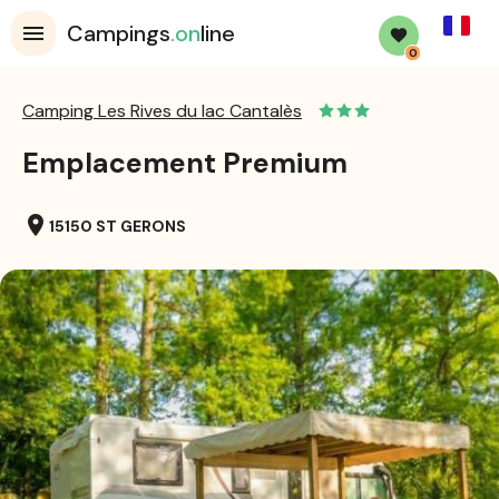
French
Campings
.on
line
0
Camping Les Rives du lac Cantalès
Emplacement Premium
location_on
15150 ST GERONS