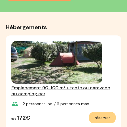
Hébergements
Emplacement 90-100 m² + tente ou caravane
ou camping car
group
2
personnes inc.
/ 6
personnes max
172€
réserver
dès