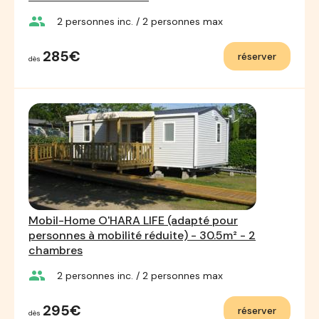
group
2
personnes inc.
/ 2
personnes max
285€
réserver
dès
Mobil-Home O'HARA LIFE (adapté pour
personnes à mobilité réduite) - 30.5m² - 2
chambres
group
2
personnes inc.
/ 2
personnes max
295€
réserver
dès