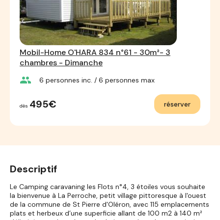
Mobil-Home O'HARA 834 n°61 - 30m²- 3
chambres - Dimanche
group
6
personnes inc.
/ 6
personnes max
495€
réserver
dès
Descriptif
Le Camping caravaning les Flots n°4, 3 étoiles vous souhaite
la bienvenue à La Perroche, petit village pittoresque à l'ouest
de la commune de St Pierre d'Oléron, avec 115 emplacements
plats et herbeux d’une superficie allant de 100 m2 à 140 m²