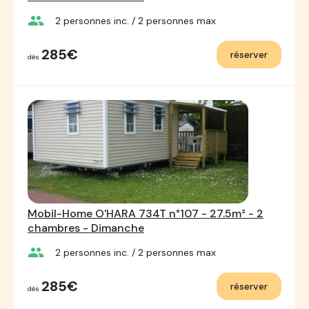
group
2
personnes inc.
/ 2
personnes max
285€
réserver
dès
Mobil-Home O'HARA 734T n°107 - 27.5m² - 2
chambres - Dimanche
group
2
personnes inc.
/ 2
personnes max
285€
réserver
dès