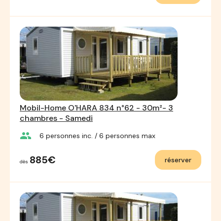
Mobil-Home O'HARA 834 n°62 - 30m²- 3
chambres - Samedi
group
6
personnes inc.
/ 6
personnes max
885€
réserver
dès