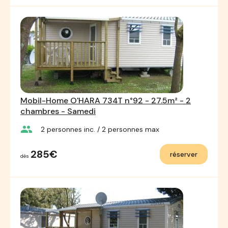
Mobil-Home O'HARA 734T n°92 - 27.5m² - 2
chambres - Samedi
group
2
personnes inc.
/ 2
personnes max
285€
réserver
dès