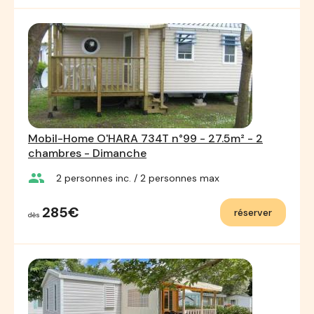
Mobil-Home O'HARA 734T n°99 - 27.5m² - 2
chambres - Dimanche
group
2
personnes inc.
/ 2
personnes max
285€
réserver
dès