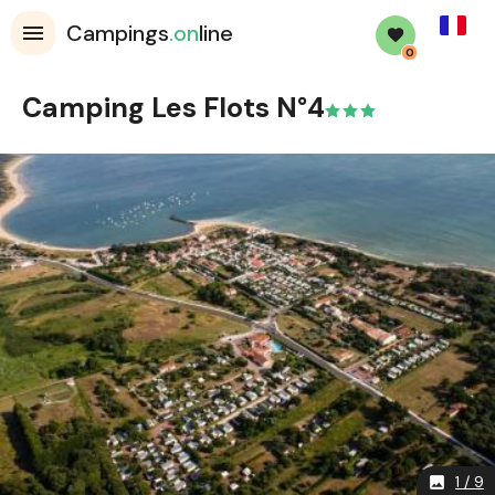
French
Campings
.on
line
0
Camping Les Flots N°4
1 / 9
image