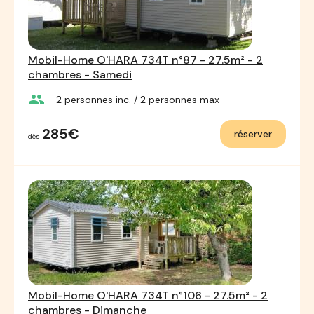
Mobil-Home O'HARA 734T n°87 - 27.5m² - 2
chambres - Samedi
group
2
personnes inc.
/ 2
personnes max
285€
réserver
dès
Mobil-Home O'HARA 734T n°106 - 27.5m² - 2
chambres - Dimanche