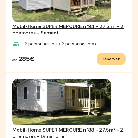
Mobil-Home SUPER MERCURE n°94 - 27.5m² - 2
chambres - Samedi
group
2
personnes inc.
/ 2
personnes max
285€
réserver
dès
Mobil-Home SUPER MERCURE n°88 - 27.5m² - 2
chambres - Dimanche