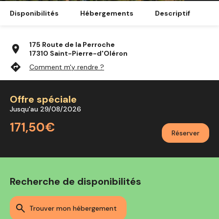
Disponibilités
Hébergements
Descriptif
175 Route de la Perroche
location_on
17310 Saint-Pierre-d'Oléron
directions
Comment m'y rendre ?
Offre spéciale
Jusqu'au 29/08/2026
171,50€
Réserver
Recherche de disponibilités
trouver mon hébergement