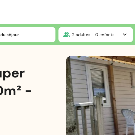
Mobil-Home Super Mercure - 26.10m² - 2 Chambres
du séjour
2
adultes -
0
enfants
uper
0m² -