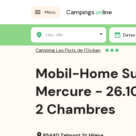
Campings
.on
line
Menu
Accueil
Les campings
Camping Les Flots de l'Océan
Lieu, ville
Dates 
Camping Les Flots de l'Océan
Mobil-Home S
Mercure - 26.1
2 Chambres
location_on
85440 Talmont St Hilaire