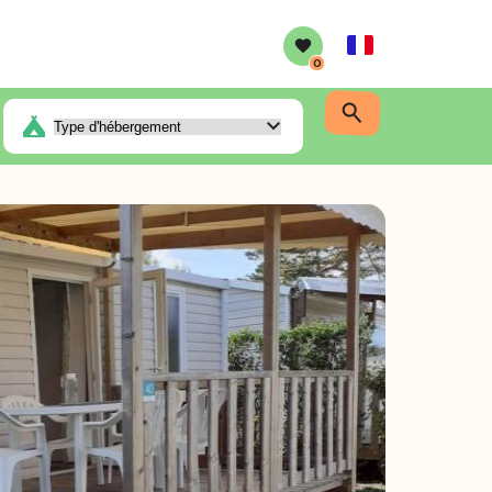
French
0