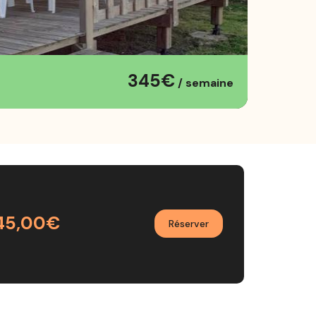
345€
/ semaine
45,00€
Réserver