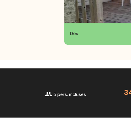
Dès
3
group
5 pers. incluses