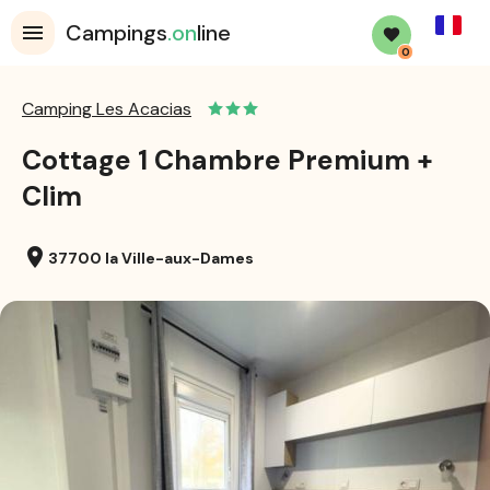
French
Campings
.on
line
0
Camping Les Acacias
Cottage 1 Chambre Premium +
Clim
location_on
37700 la Ville-aux-Dames