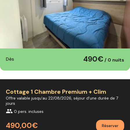
490€
Dès
/ 0 nuits
Cottage 1 Chambre Premium + Clim
Offre valable jusqu'au 22/08/2026, séjour d'une durée de 7
jours
group
0 pers. incluses
490,00€
Réserver