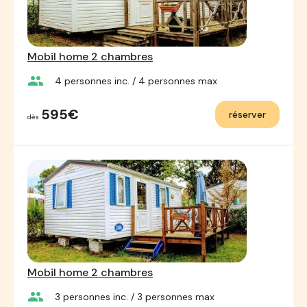
Mobil home 2 chambres
group
4
personnes inc.
/ 4
personnes max
595€
réserver
dès
Mobil home 2 chambres
group
3
personnes inc.
/ 3
personnes max