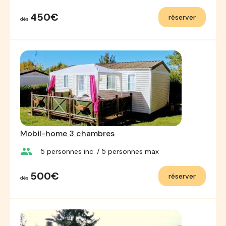
450€
réserver
dès
Mobil-home 3 chambres
group
5
personnes inc.
/ 5
personnes max
500€
réserver
dès