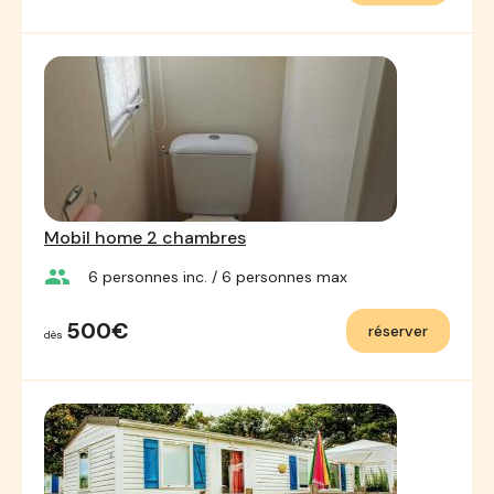
Mobil home 2 chambres
group
6
personnes inc.
/ 6
personnes max
500€
réserver
dès