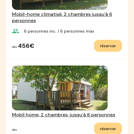
Mobil-home climatisé, 2 chambres jusqu'à 6
personnes
group
6
personnes inc.
/ 6
personnes max
456€
réserver
dès
Mobil home, 2 chambres, jusqu'à 6 personnes
réserver
dès