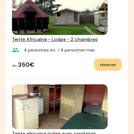
Tente Africaine - Lodge - 2 chambres
group
4
personnes inc.
/ 4
personnes max
350€
réserver
dès
Tente africaine lodge avec sanitaires