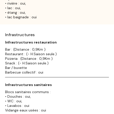
• rivière : oui,
• lac : oui,
• étang : oui,
• lac baignade : oui
Infrastructures
Infrastructures restauration
Bar : (Distance : 0,9Km )
Restaurant : (- H.Saison seule.)
Pizzeria : (Distance : 0,9Km )
Snack : (- H.Saison seule.)
Bar / buvette
Barbecue collectif : oui
Infrastructures sanitaires
Blocs sanitaires communs :
• Douches : oui,
• WC : oui,
• Lavabos : oui
Vidange eaux usées : oui