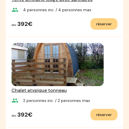
group
4
personnes inc.
/ 4
personnes max
392€
réserver
dès
Chalet atypique tonneau
group
2
personnes inc.
/ 2
personnes max
392€
réserver
dès