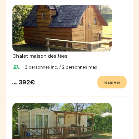
Chalet maison des fées
group
2
personnes inc.
/ 2
personnes max
392€
réserver
dès