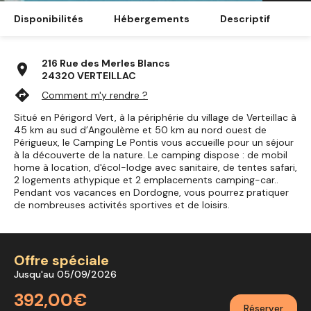
Disponibilités
Hébergements
Descriptif
216 Rue des Merles Blancs
location_on
24320 VERTEILLAC
directions
Comment m'y rendre ?
Situé en Périgord Vert, à la périphérie du village de Verteillac à
45 km au sud d’Angoulème et 50 km au nord ouest de
Périgueux, le Camping Le Pontis vous accueille pour un séjour
à la découverte de la nature. Le camping dispose : de mobil
home à location, d'écol-lodge avec sanitaire, de tentes safari,
2 logements athypique et 2 emplacements camping-car..
Pendant vos vacances en Dordogne, vous pourrez pratiquer
de nombreuses activités sportives et de loisirs.
Offre spéciale
Jusqu'au 05/09/2026
392,00€
Réserver