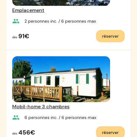
Emplacement
group
2
personnes inc.
/ 6
personnes max
91€
réserver
dès
Mobil-home 3 chambres
group
6
personnes inc.
/ 6
personnes max
456€
réserver
dès