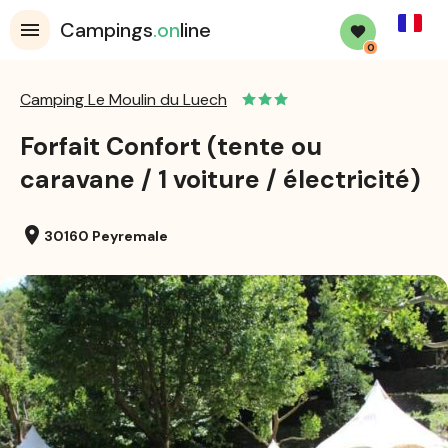
French
Campings
.on
line
0
Camping Le Moulin du Luech
Forfait Confort (tente ou
caravane / 1 voiture / électricité)
location_on
30160 Peyremale