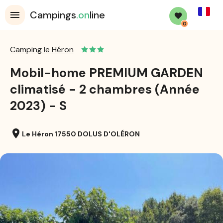
French
Campings
.on
line
0
Camping le Héron
Mobil-home PREMIUM GARDEN
climatisé - 2 chambres (Année
2023) - S
location_on
Le Héron 17550 DOLUS D'OLÉRON