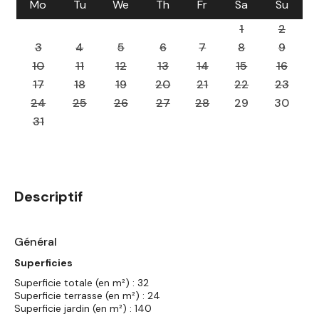
Mo
Tu
We
Th
Fr
Sa
Su
1
2
3
4
5
6
7
8
9
10
11
12
13
14
15
16
17
18
19
20
21
22
23
24
25
26
27
28
29
30
31
Descriptif
Général
Superficies
Superficie totale (en m²) : 32
Superficie terrasse (en m²) : 24
Superficie jardin (en m²) : 140