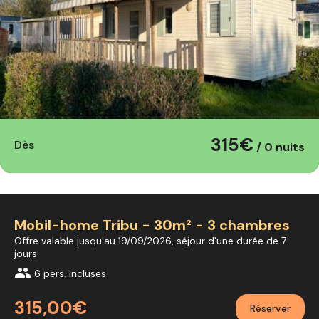
315€
Dès
/ 0 nuits
Mobil-home Tribu - 30m² - 3 chambres
Offre valable jusqu'au 19/09/2026, séjour d'une durée de 7
jours
group
6 pers. incluses
315,00€
Réserver