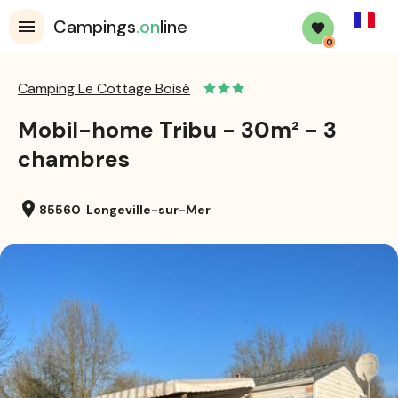
French
Campings
.on
line
0
Camping Le Cottage Boisé
Mobil-home Tribu - 30m² - 3
chambres
location_on
85560 Longeville-sur-Mer