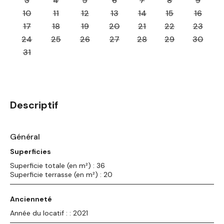
3
4
5
6
7
8
9
10
11
12
13
14
15
16
17
18
19
20
21
22
23
24
25
26
27
28
29
30
31
Descriptif
Général
Superficies
Superficie totale (en m²) : 36
Superficie terrasse (en m²) : 20
Ancienneté
Année du locatif : : 2021