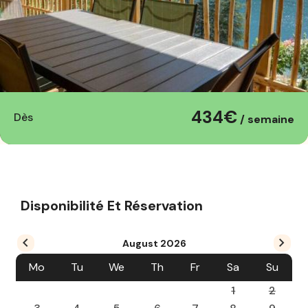
434€
Dès
/ semaine
Disponibilité Et Réservation
August
2026
Mo
Tu
We
Th
Fr
Sa
Su
1
2