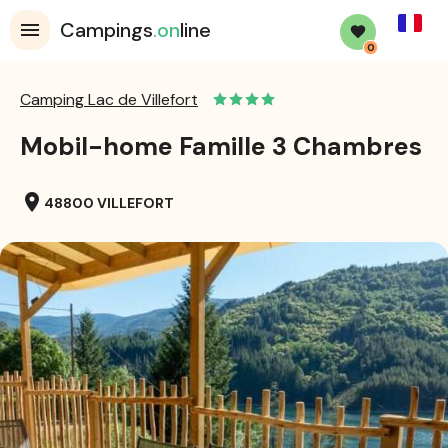
French
Campings
.on
line
0
Camping Lac de Villefort
Mobil-home Famille 3 Chambres
location_on
48800 VILLEFORT