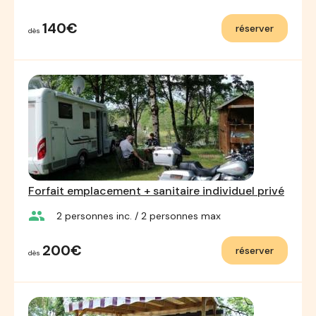
140€
réserver
dès
Forfait emplacement + sanitaire individuel privé
group
2
personnes inc.
/ 2
personnes max
200€
réserver
dès