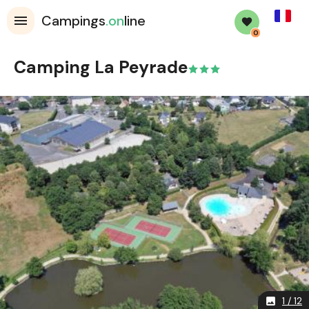
French
Campings
.on
line
0
Camping La Peyrade
1 / 12
image