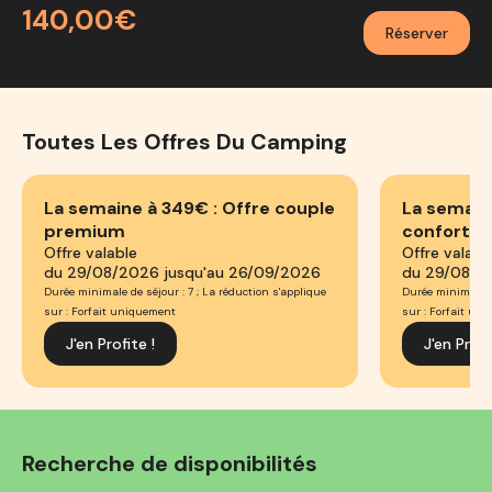
140,00€
Réserver
Toutes Les Offres Du Camping
La semaine à 349€ : Offre couple
La semain
premium
confort
Offre valable
Offre valabl
du 29/08/2026 jusqu'au 26/09/2026
du 29/08/2
Durée minimale de séjour : 7 ; La réduction s'applique
Durée minimale de
sur : Forfait uniquement
sur : Forfait un
J'en Profite !
J'en Profi
Recherche de disponibilités