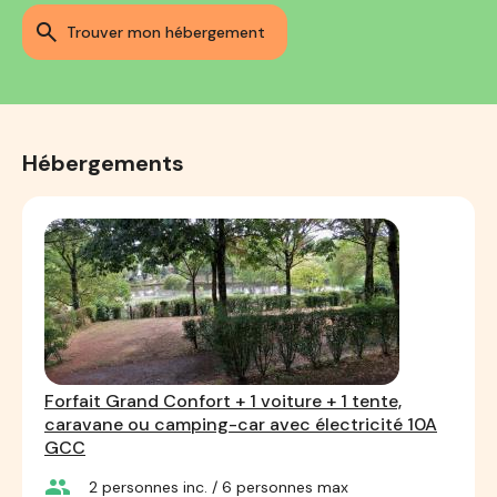
trouver mon hébergement
Hébergements
Forfait Grand Confort + 1 voiture + 1 tente,
caravane ou camping-car avec électricité 10A
GCC
group
2
personnes inc.
/ 6
personnes max