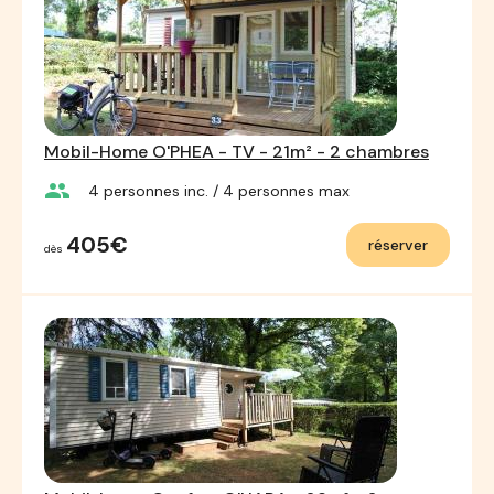
Mobil-Home O'PHEA - TV - 21m² - 2 chambres
group
4
personnes inc.
/ 4
personnes max
405€
réserver
dès