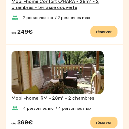
Mobil-home Confort O'HARA - 28m² - 2
chambres - terrasse couverte
group
2
personnes inc.
/ 2
personnes max
249€
réserver
dès
Mobil-home IRM - 28m² - 2 chambres
group
4
personnes inc.
/ 4
personnes max
369€
réserver
dès