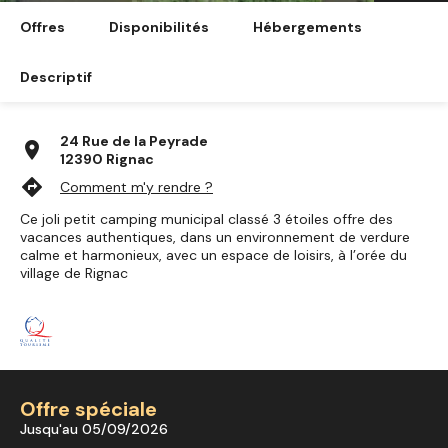
Offres
Disponibilités
Hébergements
Descriptif
24 Rue de la Peyrade
location_on
12390 Rignac
directions
Comment m'y rendre ?
Ce joli petit camping municipal classé 3 étoiles offre des
vacances authentiques, dans un environnement de verdure
calme et harmonieux, avec un espace de loisirs, à l’orée du
village de Rignac
Offre spéciale
Jusqu'au 05/09/2026