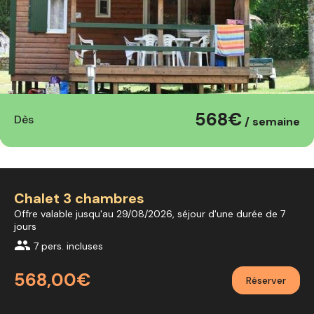
568€
Dès
/ semaine
Chalet 3 chambres
Offre valable jusqu'au 29/08/2026, séjour d'une durée de 7
jours
group
7 pers. incluses
568,00€
Réserver