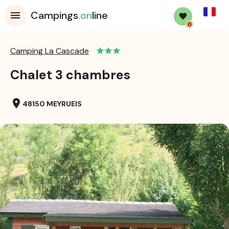
French
Campings
.on
line
0
Camping La Cascade
Chalet 3 chambres
location_on
48150 MEYRUEIS