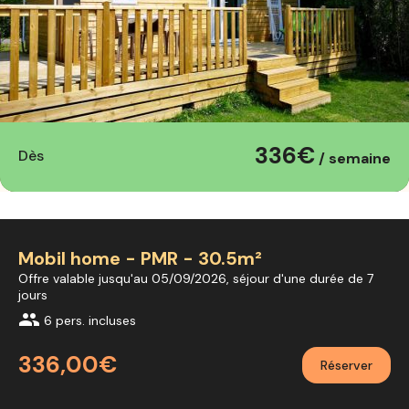
336€
Dès
/ semaine
Mobil home - PMR - 30.5m²
Offre valable jusqu'au 05/09/2026, séjour d'une durée de 7
jours
group
6 pers. incluses
336,00€
Réserver