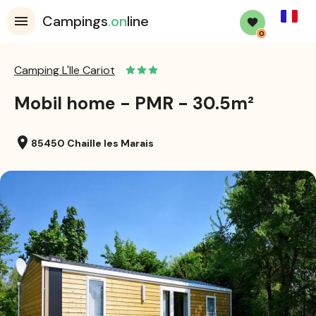
French
Campings
.on
line
0
Camping L'Ile Cariot
Mobil home - PMR - 30.5m²
location_on
85450 Chaille les Marais