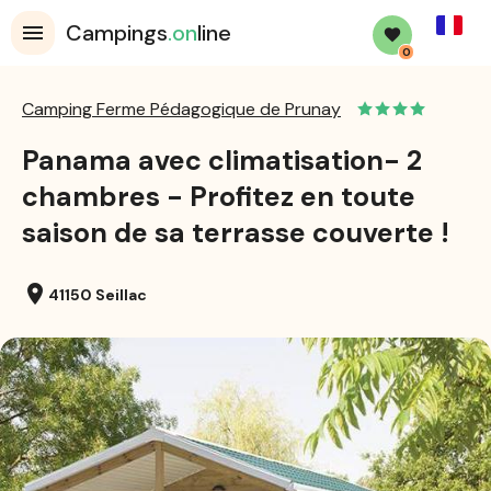
French
Campings
.on
line
0
Camping Ferme Pédagogique de Prunay
Panama avec climatisation- 2
chambres - Profitez en toute
saison de sa terrasse couverte !
location_on
41150 Seillac