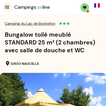
French
Campings
.on
line
0
Camping du Lac de Bonnefon
Bungalow toilé meublé
STANDARD 25 m² (2 chambres)
avec salle de douche et WC
location_on
12800 NAUCELLE