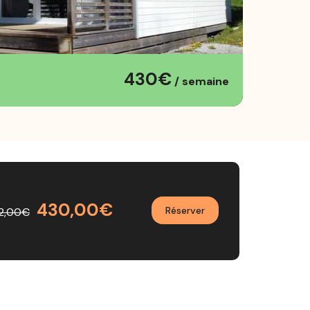
430€
/ semaine
430,00€
Réserver
2,00€