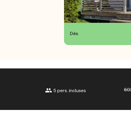
Dès
60
group
5 pers. incluses