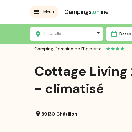
Campings
.on
line
Menu
Accueil
Les campings
Camping Domaine de l'Epinet
Lieu, ville
Dates 
Camping Domaine de l'Epinette
Cottage Living
- climatisé
location_on
39130 Châtillon