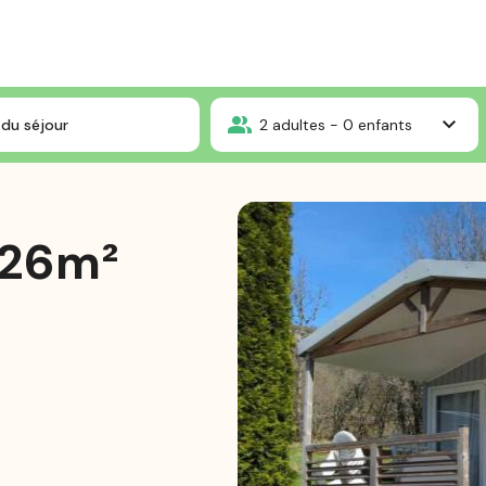
te
Cottage Living 26m² - climatisé
du séjour
2
adultes -
0
enfants
 26m²