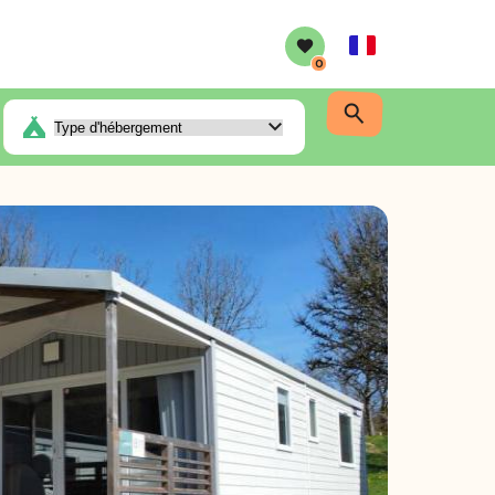
French
0